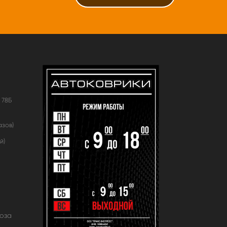
 78Б
азов)
й)
оза