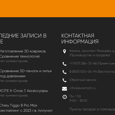
ЕДНИЕ ЗАПИСИ В
КОНТАКТНАЯ
Е
ИНФОРМАЦИЯ
Казань, проспект Ямашева, д.
Изготовление 3D ковриков.
(Производство и продажа)
Сравнение технологий.
Нет комментариев
+7 (937) 286-33-86 (Прием зак
Сравнение 3D-печати и литья
8 (800) 550-04-94
(Бесплатны
под давлением
Обратный звонок
Нет комментариев
info@evasmart.ru
XCITE X-Cross 7. Аксессуары.
Нет комментариев
Пн / Сб
9:00 - 18:00
Chery Tiggo 8 Pro Max
Пункты продаж и самовыв
рестайлинг с 2023 г.в. получил