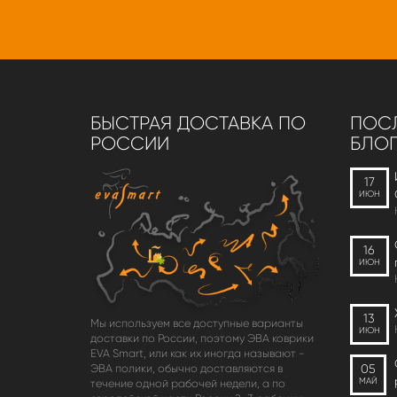
БЫСТРАЯ ДОСТАВКА ПО
ПОСЛ
РОССИИ
БЛОГ
17
ИЮН
16
ИЮН
13
Мы используем все доступные варианты
ИЮН
доставки по России, поэтому ЭВА коврики
EVA Smart, или как их иногда называют -
05
ЭВА полики, обычно доставляются в
МАЙ
течение одной рабочей недели, а по