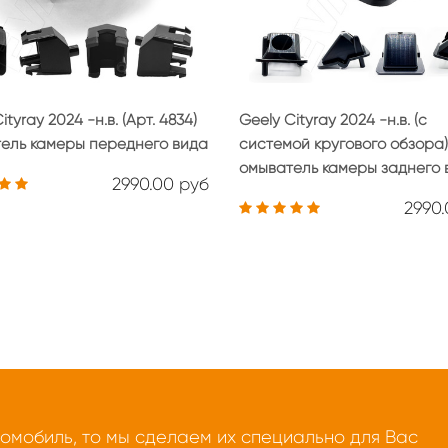
ityray 2024 -н.в. (Арт. 4834)
Geely Cityray 2024 -н.в. (с
ель камеры переднего вида
системой кругового обзора)
омыватель камеры заднего 
2990.00 руб
2990
томобиль, то мы сделаем их специально для Вас