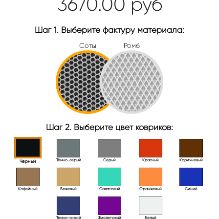
3670.00
руб
Шаг 1. Выберите фактуру материала:
Соты
Ромб
Шаг 2. Выберите цвет ковриков:
Тёмно-серый
Серый
Красный
Коричневый
Черный
Кофейный
Бежевый
Салатовый
Оранжевый
Синий
Темно-синий
Фиолетовый
Белый