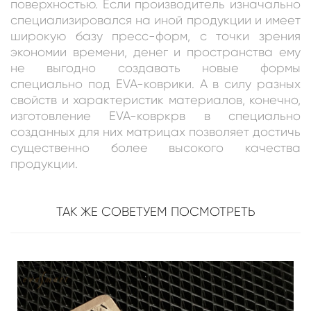
поверхностью. Если производитель изначально
специализировался на иной продукции и имеет
широкую базу пресс-форм, с точки зрения
экономии времени, денег и пространства ему
не выгодно создавать новые формы
специально под EVA-коврики. А в силу разных
свойств и характеристик материалов, конечно,
изготовление EVA-ковркрв в специально
созданных для них матрицах позволяет достичь
существенно более высокого качества
продукции.
ТАК ЖЕ СОВЕТУЕМ ПОСМОТРЕТЬ