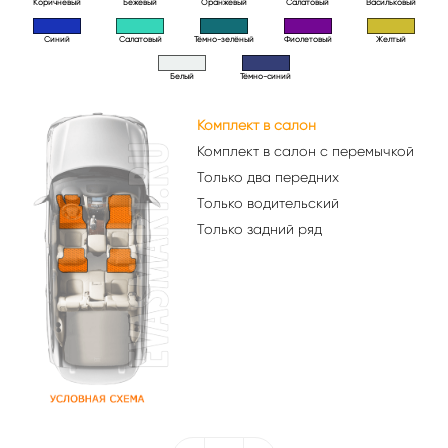
Коричневый
Бежевый
Оранжевый
Салатовый
Васильковый
Синий
Салатовый
Тёмно-зелёный
Фиолетовый
Желтый
Белый
Тёмно-синий
Комплект в салон
Комплект в салон с перемычкой
Только два передних
Только водительский
Только задний ряд