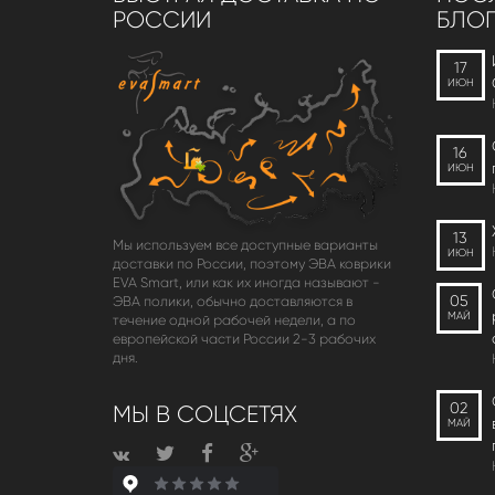
РОССИИ
БЛОГ
17
ИЮН
16
ИЮН
13
Мы используем все доступные варианты
ИЮН
доставки по России, поэтому ЭВА коврики
EVA Smart, или как их иногда называют -
05
ЭВА полики, обычно доставляются в
МАЙ
течение одной рабочей недели, а по
европейской части России 2-3 рабочих
дня.
02
МЫ В СОЦСЕТЯХ
МАЙ