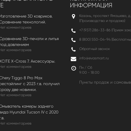
Е
ИНФОРМАЦИЯ
Казань, проспект Ямашева, д.
Изготовление 3D ковриков.
(Производство и продажа)
Сравнение технологий.
Нет комментариев
+7 (937) 286-33-86 (Прием зак
Сравнение 3D-печати и литья
8 (800) 550-04-94
(Бесплатны
под давлением
Обратный звонок
Нет комментариев
info@evasmart.ru
XCITE X-Cross 7. Аксессуары.
Нет комментариев
Пн / Сб
9:00 - 18:00
Chery Tiggo 8 Pro Max
Пункты продаж и самовыв
рестайлинг с 2023 г.в. получил
сразу две новинки.
Нет комментариев
Омыватель камеры заднего
вида Hyundai Tucson IV c 2020
г.в.
Нет комментариев