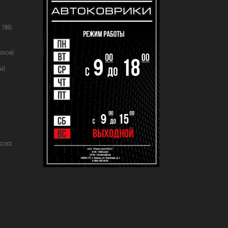
 78Б
азов)
й)
оза