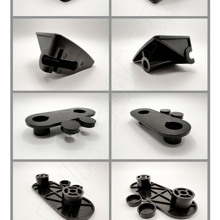
Главная
Каталог
Авто аксессуары
Комплект подвесной педали Toyota
Camry VIII XV70, RAV4 XA50, Harrier IV
(XU80), Highlander IV (U70)