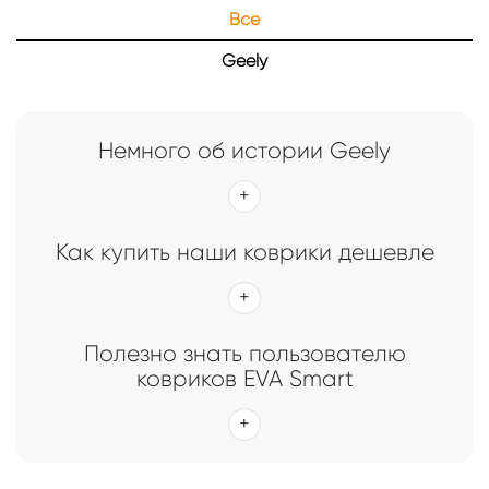
Все
Главная
Каталог
Коврики EVA Smart для Geely
Geely
Коврики EVA Smart для Geely
Немного об истории Geely
Как купить наши коврики дешевле
Полезно знать пользователю
ковриков EVA Smart