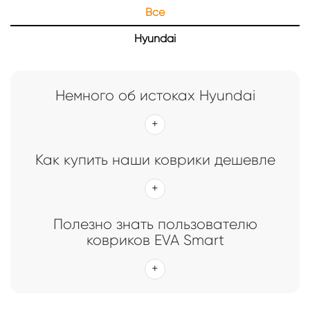
Все
Главная
Каталог
Коврики EVA Smart для Hyundai
Hyundai
Коврики EVA Smart для Hyundai
Немного об истоках Hyundai
Как купить наши коврики дешевле
Полезно знать пользователю
ковриков EVA Smart