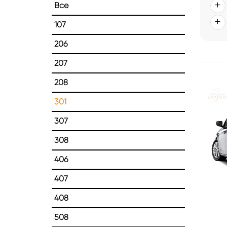
Все
107
206
207
208
301
307
308
406
407
408
508