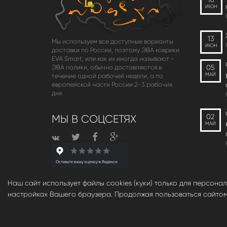
ИЮН
13
Мы используем все доступные варианты
ИЮН
доставки по России, поэтому ЭВА коврики
EVA Smart, или как их иногда называют -
05
ЭВА полики, обычно доставляются в
МАЙ
течение одной рабочей недели, а по
европейской части России 2-3 рабочих
дня.
02
МЫ В СОЦСЕТЯХ
МАЙ
Наш сайт использует файлы cookies (куки) только для персона
настройках Вашего браузера. Продолжая пользоваться сайтом, 
© babara 2014. При публикации материалов с сайта, ссыл
Инновационные автомобильные ЭВА коврики EVA Smart 