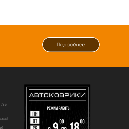
Подробнее
 78Б
азов)
й)