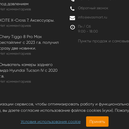
под давлением
Обратный звонок
Нет комментариев
info@evasmart.ru
XCITE X-Cross 7. Аксессуары.
Нет комментариев
Пн / Сб
9:00 - 18:00
Chery Tiggo 8 Pro Max
Пункты продаж и самовыв
рестайлинг с 2023 г.в. получил
сразу две новинки.
Нет комментариев
Омыватель камеры заднего
вида Hyundai Tucson IV c 2020
г.в.
Нет комментариев
лизации сервисов, чтобы оптимизировать работу и функциональнос
вы даете согласие использование файлов cookies (куки). Пожалуй
ка на сайт обязательна.
Условия использования cookie
Принять
—
https://evasmart.ru