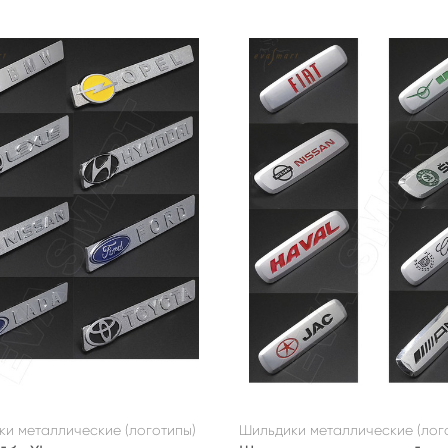
и металлические (логотипы)
Шильдики металлические (лог