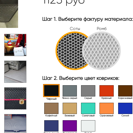
Шаг 1. Выберите фактуру материала:
Соты
Ромб
Шаг 2. Выберите цвет ковриков:
Тёмно-серый
Серый
Красный
Коричневый
Черный
Кофейный
Бежевый
Салатовый
Оранжевый
Синий