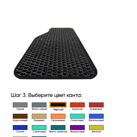
Шаг 3. Выберите цвет канта:
Серый
Темно-серый
Красный
Бордовый
Черный
Коричневый
Бежевый
Оранжевый
Салатовый
Васильковый
Синий
Салатовый
Тёмно-зелёный
Фиолетовый
Желтый