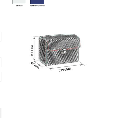
Белый
Тёмно-синий
>