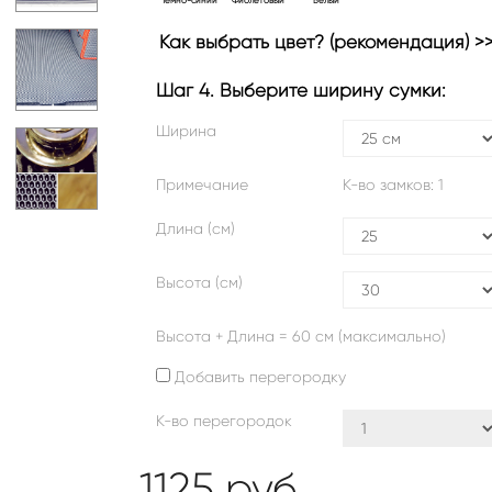
Темно-синий
Фиолетовый
Белый
Как выбрать цвет? (рекомендация) >
Шаг 4. Выберите ширину сумки:
Ширина
Примечание
К-во замков:
1
Длина (см)
Высота (см)
Высота + Длина = 60 см (максимально)
Добавить перегородку
К-во перегородок
1125
руб