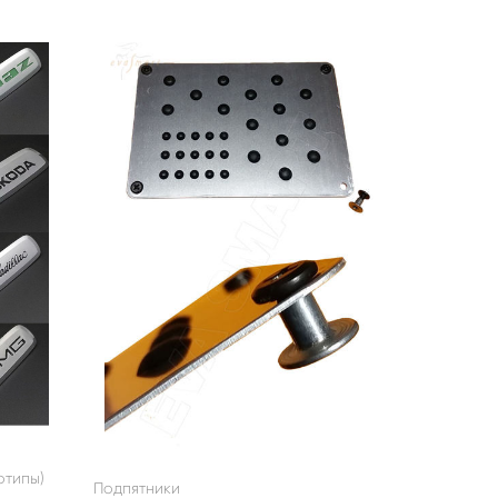
отипы)
Подпятники