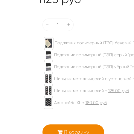
-
+
Подпятник полимерный (ТЭП) бежевый "
Подпятник полимерный (ТЭП) серый "ром
Подпятник полимерный (ТЭП) чёрный "р
Шильдик металлический с установкой 
Шильдик металлический +
125.00
руб
Автолейбл XL +
180.00
руб
В корзину