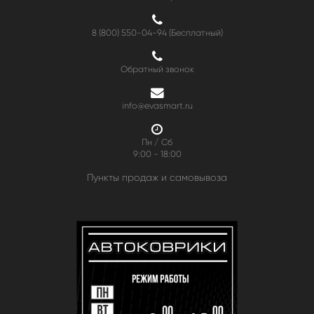
8 (800) 550-04-94
(Бесплатный)
Обратный звонок
info@evasmart.ru
Пн / Сб
9:00 - 18:00
Пункты продаж и самовывоза