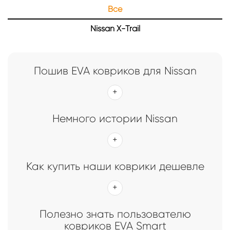
Все
Главная
Каталог
Коврики EVA Smart для Nissan
Nissan X-Trail
Коврики EVA Smart для Nissan
Пошив EVA ковриков для Nissan
Немного истории Nissan
Как купить наши коврики дешевле
Полезно знать пользователю
ковриков EVA Smart