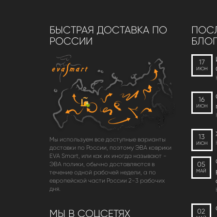
БЫСТРАЯ ДОСТАВКА ПО
ПОСЛ
РОССИИ
БЛОГ
17
ИЮН
16
ИЮН
13
Мы используем все доступные варианты
ИЮН
доставки по России, поэтому ЭВА коврики
EVA Smart, или как их иногда называют -
05
ЭВА полики, обычно доставляются в
МАЙ
течение одной рабочей недели, а по
европейской части России 2-3 рабочих
дня.
02
МЫ В СОЦСЕТЯХ