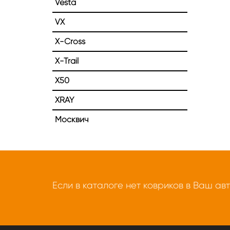
Vesta
VX
X-Cross
X-Trail
X50
XRAY
Москвич
Если в каталоге нет ковриков в Ваш ав