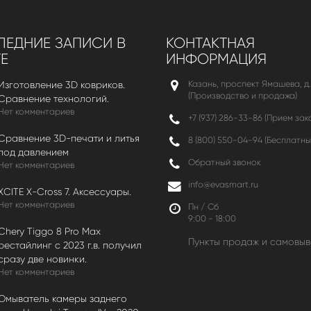
ЕДНИЕ ЗАПИСИ В
КОНТАКТНАЯ
Е
ИНФОРМАЦИЯ
Казань, проспект Ямашева, д.
Изготовление 3D ковриков.
(Производство и продажа)
Сравнение технологий.
Нет комментариев
+7 (937) 286-33-86 (Прием зак
Сравнение 3D-печати и литья
8 (800) 550-04-94
(Бесплатны
под давлением
Обратный звонок
Нет комментариев
info@evasmart.ru
XCITE X-Cross 7. Аксессуары.
Нет комментариев
Пн / Сб
9:00 - 18:00
Chery Tiggo 8 Pro Max
Пункты продаж и самовыв
рестайлинг с 2023 г.в. получил
сразу две новинки.
Нет комментариев
Омыватель камеры заднего