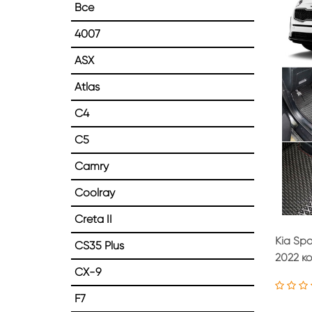
Все
4007
ASX
Atlas
Главная
Каталог
Пресс борта
C4
Пресс борта
C5
Camry
Coolray
Creta II
Kia Spo
CS35 Plus
2022 к
CX-9
F7