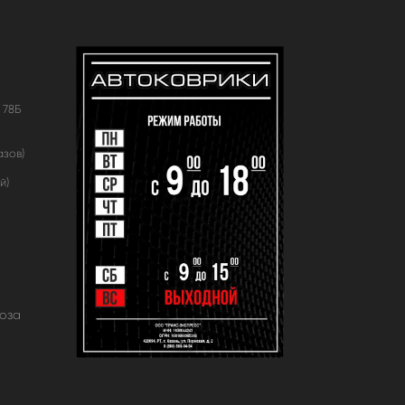
 78Б
азов)
й)
оза