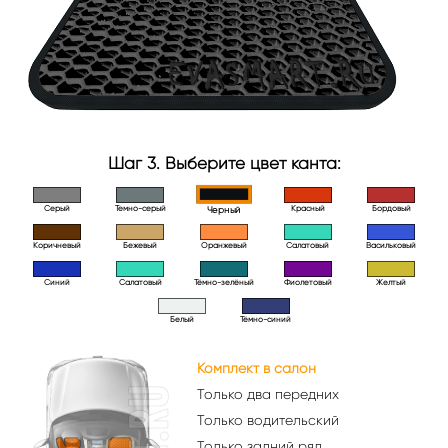
Шаг 3. Выберите цвет канта:
Серый
Темно-серый
Красный
Бордовый
Черный
Коричневый
Бежевый
Оранжевый
Салатовый
Васильковый
Синий
Салатовый
Тёмно-зелёный
Фиолетовый
Желтый
Белый
Тёмно-синий
Комплект в салон
Только два передних
Только водительский
Только задний ряд