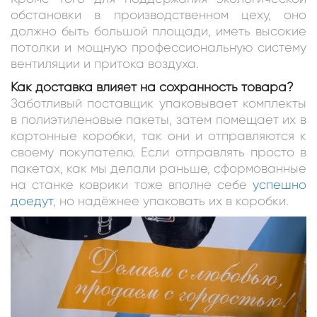
обстановки в производственном цеху, оно
должно быть большой площади, иметь высокие
потолки и мощную профессиональную систему
вентиляции и притока воздуха.
Как доставка влияет на сохранность товара?
Заботливый поставщик упаковывает комплекты
в полиэтиленовые пакеты, затем помещает их в
картонные коробки, так они и отправляются к
своему покупателю. Если отправлять просто в
пакетах, как мы делали раньше, сформованные
на станке коврики тоже вполне себе
успешно
доедут
, но надёжнее упаковать их в коробки.