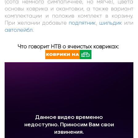
(сота немного симпатичнее, но мягче), цвета
основы коврика и окантовки, а также вариант
комплектации и положив комплект в корзину.
При желании добавьте
подпятник
,
шильдик
или
автолейбл
.
Что говорит НТВ о ячеистых ковриках: