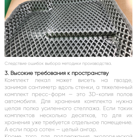
Следствие ошибок выбора методики производства.
3. Высокие требования к пространству
Комплект лекал может висеть на гвозде,
занимая сантиметр вдоль стенки, а тяжеленный
комплект пресс-форм — это 3D-копия полов
автомобиля. Для хранения комплекта нужна
целая полка усиленного стеллажа. Если таких
комплектов несколько десятков, то для их
хранения уже требуется отдельное помещение.
А если пара сотен — целый ангар.
Кроме того для поддержания экологической