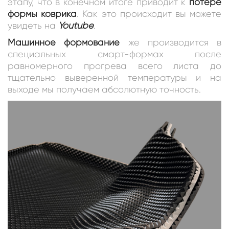
этапу, что в конечном итоге приводит к
потере
формы коврика
. Как это происходит вы можете
увидеть на
Youtube
.
Машинное формование
же производится в
специальных смарт-формах после
равномерного прогрева всего листа до
тщательно выверенной температуры и на
выходе мы получаем абсолютную точность.