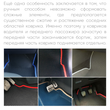
Ещё одна особенность заключается в том, что
ручным способом невозможно сформовать
сложные элементы, где предполагается
существенное сжатие и растяжение соседних
областей коврика. Именно поэтому у ковриков
водителя и переднего пассажира зачастую в
передней части заканчивается бортик, затем
передняя часть коврика поднимается отдельно.