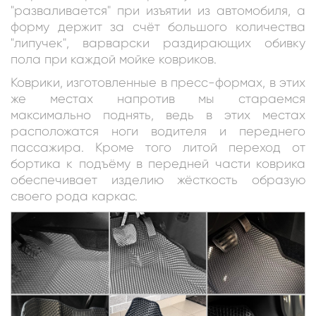
"разваливается" при изъятии из автомобиля, а
форму держит за счёт большого количества
"липучек", варварски раздирающих обивку
пола при каждой мойке ковриков.
Коврики, изготовленные в пресс-формах, в этих
же местах напротив мы стараемся
максимально поднять, ведь в этих местах
расположатся ноги водителя и переднего
пассажира. Кроме того литой переход от
бортика к подъёму в передней части коврика
обеспечивает изделию жёсткость образую
своего рода каркас.