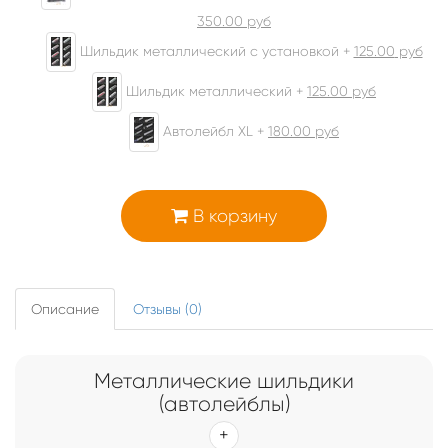
350.00
руб
Шильдик металлический с установкой +
125.00
руб
Шильдик металлический +
125.00
руб
Автолейбл XL +
180.00
руб
В корзину
Описание
Отзывы (0)
Металлические шильдики
(автолейблы)