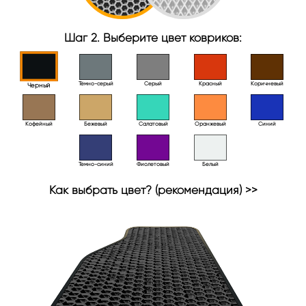
Шаг 2. Выберите цвет ковриков:
Тёмно-серый
Серый
Красный
Коричневый
Черный
Кофейный
Бежевый
Салатовый
Оранжевый
Синий
Темно-синий
Фиолетовый
Белый
Как выбрать цвет? (рекомендация) >>