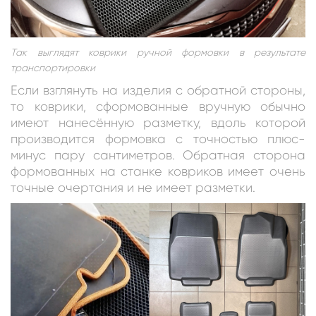
Так выглядят коврики ручной формовки в результате
транспортировки
Если взглянуть на изделия с обратной стороны,
то коврики, сформованные вручную обычно
имеют нанесённую разметку, вдоль которой
производится формовка с точностью плюс-
минус пару сантиметров. Обратная сторона
формованных на станке ковриков имеет очень
точные очертания и не имеет разметки.