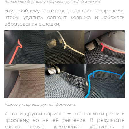
Занижение бортика у ковриков ручной формовки.
Эту проблему некоторые решают надрезами,
чтобы удалить сегмент коврика и избежать
образования складки.
Разрез у ковриков ручной формовки.
И тот и другой вариант — это попытки решить
проблему, но не её решение. В результате
коврик теряет каркасную жёсткость и