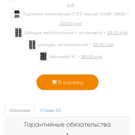
руб
Подпятник полимерный (ТЭП) чёрный "ромб" (2808) +
350.00
руб
Шильдик металлический с установкой +
125.00
руб
Шильдик металлический +
125.00
руб
Автолейбл XL +
180.00
руб
В корзину
Описание
Отзывы (0)
Гарантийные обязательства