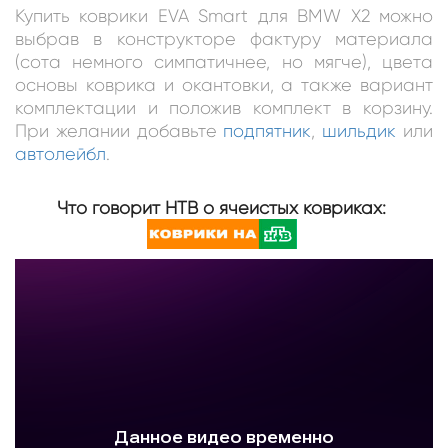
Купить коврики EVA Smart для BMW X2 можно
выбрав в конструкторе фактуру материала
(сота немного симпатичнее, но мягче), цвета
основы коврика и окантовки, а также вариант
комплектации и положив комплект в корзину.
При желании добавьте
подпятник
,
шильдик
или
автолейбл
.
Что говорит НТВ о ячеистых ковриках: