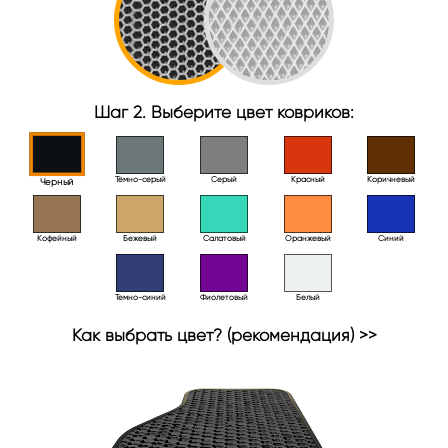
Шаг 2. Выберите цвет ковриков:
Тёмно-серый
Серый
Красный
Коричневый
Черный
Кофейный
Бежевый
Салатовый
Оранжевый
Синий
Темно-синий
Фиолетовый
Белый
Как выбрать цвет? (рекомендация) >>