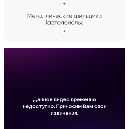
Металлические шильдики
(автолейблы)