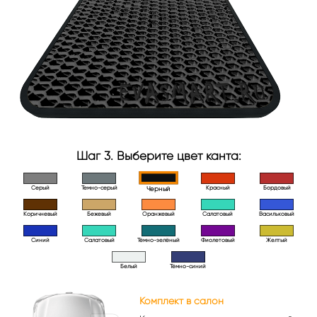
Шаг 3. Выберите цвет канта:
Серый
Темно-серый
Красный
Бордовый
Черный
Коричневый
Бежевый
Оранжевый
Салатовый
Васильковый
Синий
Салатовый
Тёмно-зелёный
Фиолетовый
Желтый
Белый
Тёмно-синий
Комплект в салон