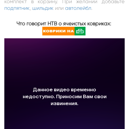
комплект в корзину. При желании добавьте
подпятник
,
шильдик
или
автолейбл
.
Что говорит НТВ о ячеистых ковриках: