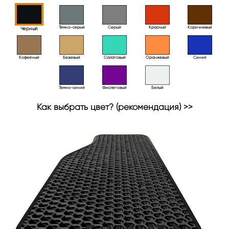
Тёмно-серый
Серый
Красный
Коричневый
Черный
Кофейный
Бежевый
Салатовый
Оранжевый
Синий
Темно-синий
Фиолетовый
Белый
Как выбрать цвет? (рекомендация) >>