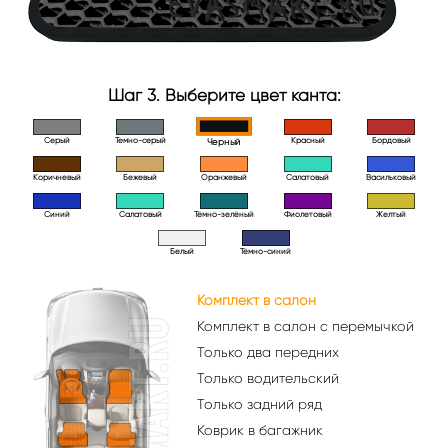
Шаг 3. Выберите цвет канта:
Серый
Темно-серый
Красный
Бордовый
Черный
Коричневый
Бежевый
Оранжевый
Салатовый
Васильковый
Синий
Салатовый
Тёмно-зелёный
Фиолетовый
Желтый
Белый
Тёмно-синий
Комплект в салон
Комплект в салон с перемычкой
Только два передних
Только водительский
Только задний ряд
Коврик в багажник