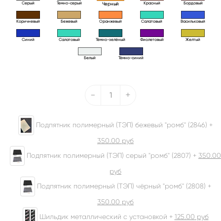
Серый
Темно-серый
Красный
Бордовый
Черный
Коричневый
Бежевый
Оранжевый
Салатовый
Васильковый
Синий
Салатовый
Тёмно-зелёный
Фиолетовый
Желтый
Белый
Тёмно-синий
-
+
Подпятник полимерный (ТЭП) бежевый "ромб" (2846) +
350.00
руб
Подпятник полимерный (ТЭП) серый "ромб" (2807) +
350.00
руб
Подпятник полимерный (ТЭП) чёрный "ромб" (2808) +
350.00
руб
Шильдик металлический с установкой +
125.00
руб