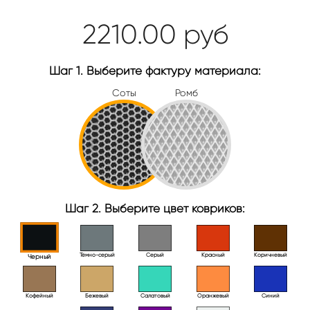
2210.00
руб
Шаг 1. Выберите фактуру материала:
Соты
Ромб
Шаг 2. Выберите цвет ковриков:
Тёмно-серый
Серый
Красный
Коричневый
Черный
Кофейный
Бежевый
Салатовый
Оранжевый
Синий