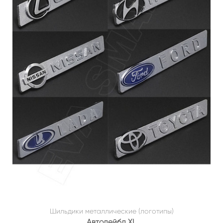
Шильдики металлические (логотипы)
Автолейбл XL