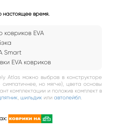
по настоящее время.
 ковриков EVA
бэка
A Smart
вки EVA ковриков
ely Atlas можно выбрав в конструкторе
 симпатичнее, но мягче), цвета основы
иант комплектации и положив комплект в
дпятник
,
шильдик
или
автолейбл
.
ах: