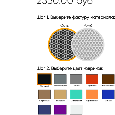
2550.00
руб
Шаг 1. Выберите фактуру материала:
Соты
Ромб
Шаг 2. Выберите цвет ковриков:
Тёмно-серый
Серый
Красный
Коричневый
Черный
Кофейный
Бежевый
Салатовый
Оранжевый
Синий