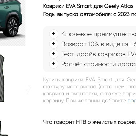
Коврики EVA Smart для Geely Atlas
Годы выпуска автомобиля: с 2023 
Ключевое преимущество
Возврат 10% в виде кэш
Тест-драйв ковриков EV
Расчёт стоимости доста
Купить коврики EVA Smart для Ge
фактуру материала (сота немного
коврика и окантовки, а также вар
корзину. При желании добавьте
по
Что говорит НТВ о ячеистых коврик