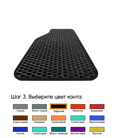
Шаг 3. Выберите цвет канта:
Серый
Темно-серый
Красный
Бордовый
Черный
Коричневый
Бежевый
Оранжевый
Салатовый
Васильковый
Синий
Салатовый
Тёмно-зелёный
Фиолетовый
Желтый