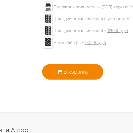
Подпятник полимерный (ТЭП) чёрный "р
Шильдик металлический с установкой 
Шильдик металлический +
125.00
руб
Автолейбл XL +
180.00
руб
В корзину
а
ли Атлас