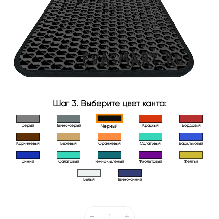
Шаг 3. Выберите цвет канта:
Серый
Темно-серый
Красный
Бордовый
Черный
Коричневый
Бежевый
Оранжевый
Салатовый
Васильковый
Синий
Салатовый
Тёмно-зелёный
Фиолетовый
Желтый
Белый
Тёмно-синий
-
+