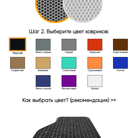
Шаг 2. Выберите цвет ковриков:
Тёмно-серый
Серый
Красный
Коричневый
Черный
Кофейный
Бежевый
Салатовый
Оранжевый
Синий
Темно-синий
Фиолетовый
Белый
Как выбрать цвет? (рекомендация) >>