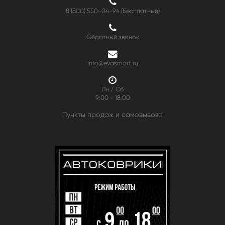
8 (800) 550-04-94
(Бесплатный)
Обратный звонок
info@evasmart.ru
Пн / Сб
9:00 - 18:00
Пункты продаж и самовывоза