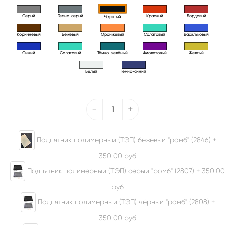
Серый
Темно-серый
Красный
Бордовый
Черный
Коричневый
Бежевый
Оранжевый
Салатовый
Васильковый
Синий
Салатовый
Тёмно-зелёный
Фиолетовый
Желтый
Белый
Тёмно-синий
-
+
Подпятник полимерный (ТЭП) бежевый "ромб" (2846) +
350.00
руб
Подпятник полимерный (ТЭП) серый "ромб" (2807) +
350.00
руб
Подпятник полимерный (ТЭП) чёрный "ромб" (2808) +
350.00
руб