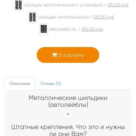
Шильдик металлический с установкой +
125.00
руб
Шильдик металлический +
125.00
руб
Автолейбл XL +
180.00
руб
В корзину
Описание
Отзывы (0)
Металлические шильдики
(автолейблы)
Штатные крепления. Что это и нужны
ли они Вам?