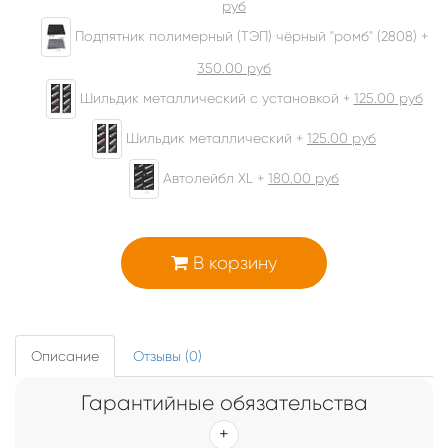
руб
Подпятник полимерный (ТЭП) чёрный "ромб" (2808) +
350.00
руб
Шильдик металлический с установкой +
125.00
руб
Шильдик металлический +
125.00
руб
Автолейбл XL +
180.00
руб
В корзину
Описание
Отзывы (0)
Гарантийные обязательства