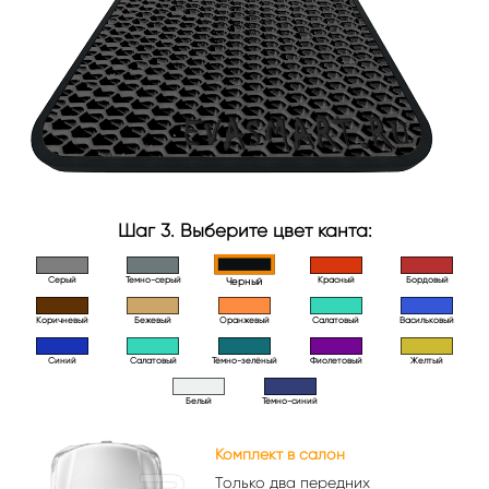
Шаг 3. Выберите цвет канта:
Серый
Темно-серый
Красный
Бордовый
Черный
Коричневый
Бежевый
Оранжевый
Салатовый
Васильковый
Синий
Салатовый
Тёмно-зелёный
Фиолетовый
Желтый
Белый
Тёмно-синий
Комплект в салон
Только два передних