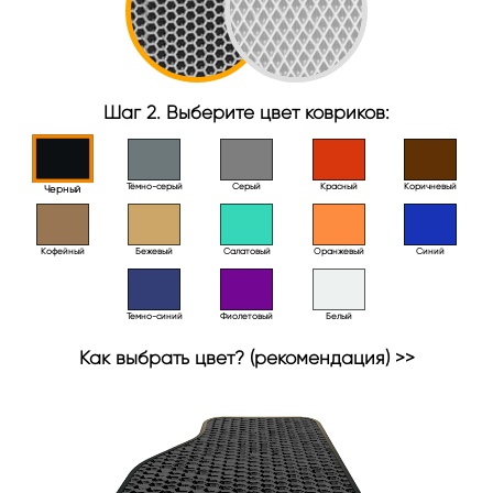
Шаг 2. Выберите цвет ковриков:
Тёмно-серый
Серый
Красный
Коричневый
Черный
Кофейный
Бежевый
Салатовый
Оранжевый
Синий
Темно-синий
Фиолетовый
Белый
Как выбрать цвет? (рекомендация) >>