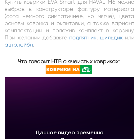
Купить коврики EVA Smart для HAVAL M6 можно
выбрав в конструкторе фактуру материала
(сота немного симпатичнее, но мягче), цвета
основы коврика и окантовки, а также вариант
комплектации и положив комплект в корзину.
При желании добавьте
подпятник
,
шильдик
или
автолейбл
.
Что говорит НТВ о ячеистых ковриках: