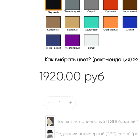
Тёмно-серый
Серый
Красный
Коричневый
Черный
Кофейный
Бежевый
Салатовый
Оранжевый
Синий
Темно-синий
Фиолетовый
Белый
Как выбрать цвет? (рекомендация) >
1920.00
руб
-
+
Подпятник полимерный (ТЭП) бежевый "
Подпятник полимерный (ТЭП) серый "ром