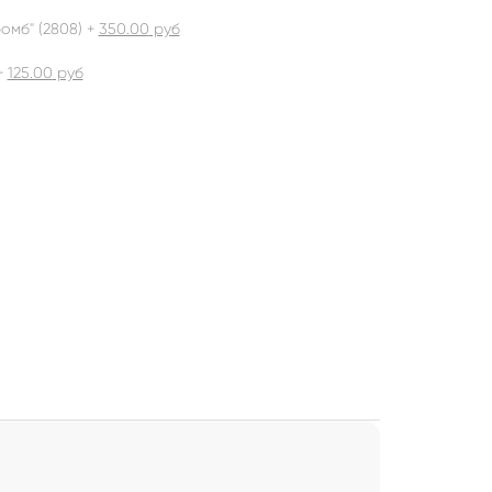
омб" (2808) +
350.00
руб
+
125.00
руб