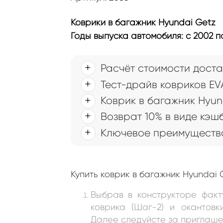
Коврики в багажник Hyundai Getz
Годы выпуска автомобиля: с 2002 по
Расчёт стоимости доста
Тест-драйв ковриков EV
Коврик в багажник Hyun
Возврат 10% в виде кэш
Ключевое преимущество
Купить коврик в багажник Hyundai
Выбрав в конструкторе факт
коврика (Шаг-2) и окантовк
Далее следуйсте за приглаше