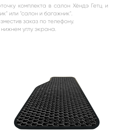
рточку комплекта в салон
Хёндэ Гетц и
к" или "салон и багажник"
.
зместив заказ по телефону.
 нижнем углу экрана.