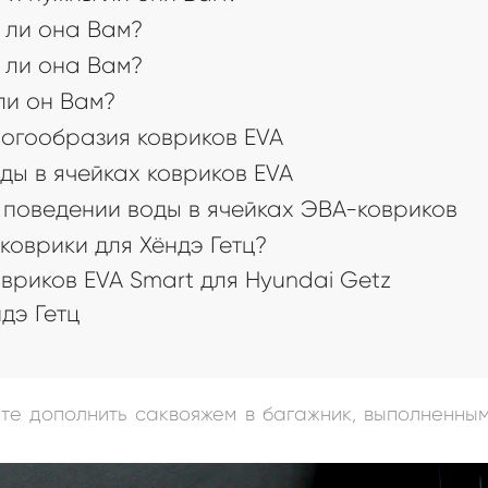
 ли она Вам?
 ли она Вам?
 ли он Вам?
огообразия ковриков EVA
ды в ячейках ковриков EVA
поведении воды в ячейках ЭВА-ковриков
коврики для Хёндэ Гетц?
риков EVA Smart для Hyundai Getz
дэ Гетц
а
ете дополнить саквояжем в багажник, выполненны