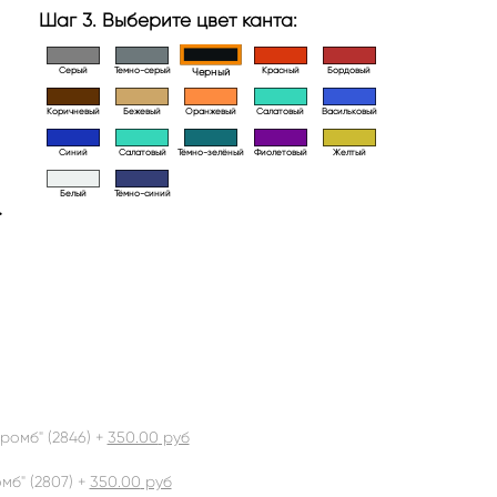
Шаг 3. Выберите цвет канта:
Серый
Темно-серый
Красный
Бордовый
Черный
Коричневый
Бежевый
Оранжевый
Салатовый
Васильковый
Синий
Салатовый
Тёмно-зелёный
Фиолетовый
Желтый
Белый
Тёмно-синий
>
ромб" (2846) +
350.00
руб
б" (2807) +
350.00
руб