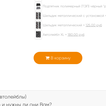
Подпятник полимерный (ТЭП) чёрный "р
Шильдик металлический с установкой 
Шильдик металлический +
125.00
руб
Автолейбл XL +
180.00
руб
В корзину
втолейблы)
 и нужны ли они Вам?