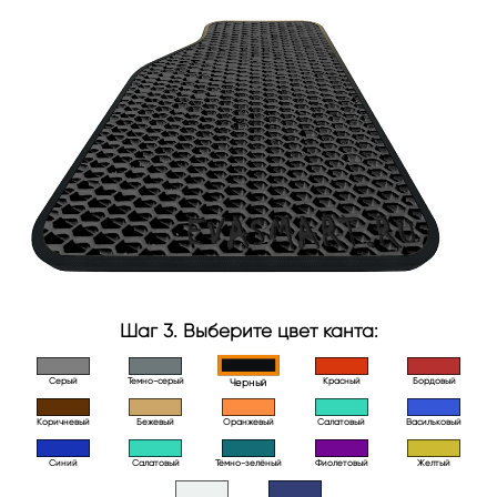
Шаг 3. Выберите цвет канта:
Серый
Темно-серый
Красный
Бордовый
Черный
Коричневый
Бежевый
Оранжевый
Салатовый
Васильковый
Синий
Салатовый
Тёмно-зелёный
Фиолетовый
Желтый