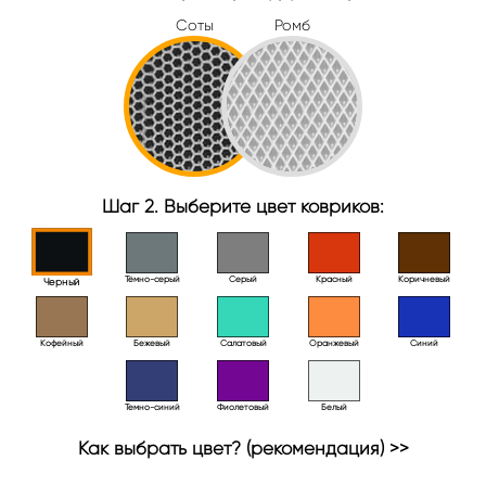
Соты
Ромб
Шаг 2. Выберите цвет ковриков:
Тёмно-серый
Серый
Красный
Коричневый
Черный
Кофейный
Бежевый
Салатовый
Оранжевый
Синий
Темно-синий
Фиолетовый
Белый
Как выбрать цвет? (рекомендация) >>