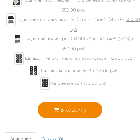
350.00
руб
Подпятник полимерный (ТЭП) серый "ромб" (2807) +
350.00
руб
Подпятник полимерный (ТЭП) чёрный "ромб" (2808) +
350.00
руб
Шильдик металлический с установкой +
125.00
руб
Шильдик металлический +
125.00
руб
Автолейбл XL +
180.00
руб
В корзину
Описание
Отзывы (0)