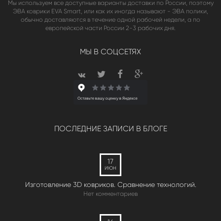
Мы используем все доступные варианты доставки по России, поэтому
ЭВА коврики EVA Smart, или как их иногда называют - ЭВА полики,
обычно доставляются в течение одной рабочей недели, а по
европейской части России 2-3 рабочих дня.
МЫ В СОЦСЕТЯХ
ПОСЛЕДНИЕ ЗАПИСИ В БЛОГЕ
17
ИЮН
Изготовление 3D ковриков. Сравнение технологий.
Нет комментариев