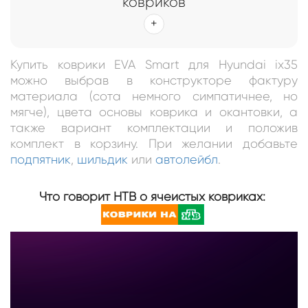
ковриков
Купить коврики EVA Smart для Hyundai ix35
можно выбрав в конструкторе фактуру
материала (сота немного симпатичнее, но
мягче), цвета основы коврика и окантовки, а
также вариант комплектации и положив
комплект в корзину. При желании добавьте
подпятник
,
шильдик
или
автолейбл
.
Что говорит НТВ о ячеистых ковриках: