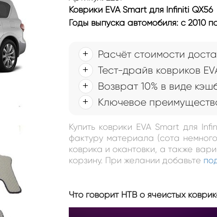
Коврики EVA Smart для Infiniti QX56
Годы выпуска автомобиля: с 2010 по
Расчёт стоимости доста
Тест-драйв ковриков EV
Возврат 10% в виде кэш
Ключевое преимущество
Купить коврики EVA Smart для Inf
фактуру материала (сота немного
коврика и окантовки, а также вар
корзину. При желании добавьте
по
Что говорит НТВ о ячеистых коврик