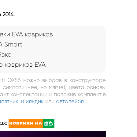
 2014.
вки EVA ковриков
A Smart
бэка
 ковриков EVA
initi QX56 можно выбрав в конструкторе
 симпатичнее, но мягче), цвета основы
иант комплектации и положив комплект в
дпятник
,
шильдик
или
автолейбл
.
ах: