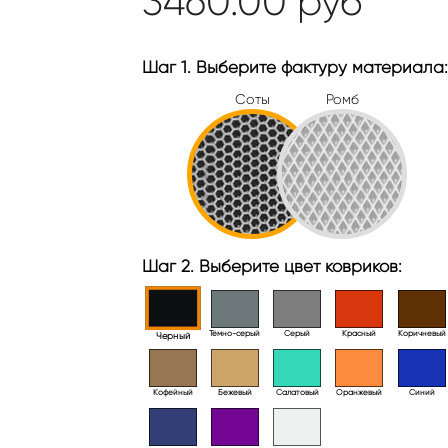
3460.00
руб
Шаг 1. Выберите фактуру материала:
Соты
Ромб
Шаг 2. Выберите цвет ковриков:
Тёмно-серый
Серый
Красный
Коричневый
Черный
Кофейный
Бежевый
Салатовый
Оранжевый
Синий