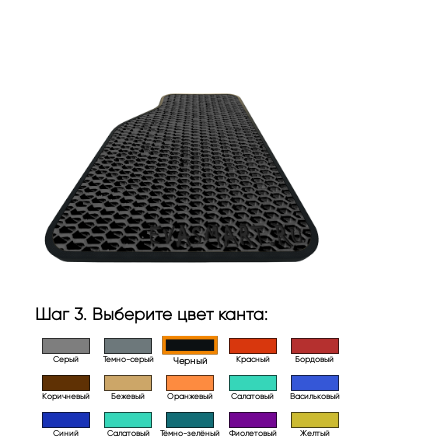
Шаг 3. Выберите цвет канта:
Серый
Темно-серый
Красный
Бордовый
Черный
Коричневый
Бежевый
Оранжевый
Салатовый
Васильковый
Синий
Салатовый
Тёмно-зелёный
Фиолетовый
Желтый