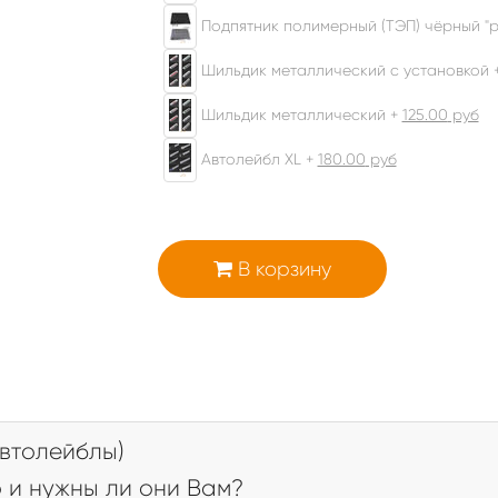
Подпятник полимерный (ТЭП) чёрный "р
Шильдик металлический с установкой 
Шильдик металлический +
125.00
руб
Автолейбл XL +
180.00
руб
В корзину
втолейблы)
 и нужны ли они Вам?