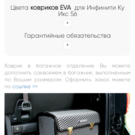
Цвета
ковриков EVA
для Инфинити Ку
Икс 56
Гарантийные обязательства
Коврик в багажное отделение Вы можете
дополнить саквояжем в багажник, выполненным
по Вашим размерам. Оформить заказ можете
по
ссылке >>