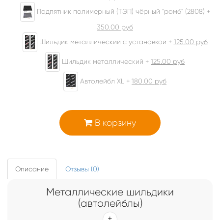
Подпятник полимерный (ТЭП) чёрный "ромб" (2808) +
350.00
руб
Шильдик металлический с установкой +
125.00
руб
Шильдик металлический +
125.00
руб
Автолейбл XL +
180.00
руб
В корзину
Описание
Отзывы (0)
Металлические шильдики
(автолейблы)