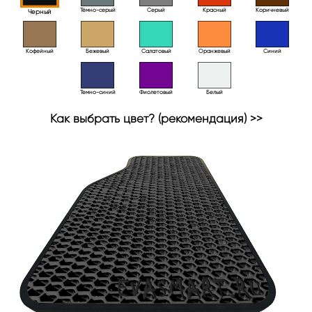
Тёмно-серый
Серый
Красный
Коричневый
Черный
Кофейный
Бежевый
Салатовый
Оранжевый
Синий
Темно-синий
Фиолетовый
Белый
Как выбрать цвет? (рекомендация) >>