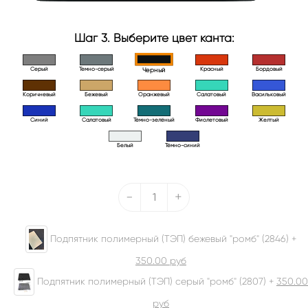
Шаг 3. Выберите цвет канта:
Серый
Темно-серый
Красный
Бордовый
Черный
Коричневый
Бежевый
Оранжевый
Салатовый
Васильковый
Синий
Салатовый
Тёмно-зелёный
Фиолетовый
Желтый
Белый
Тёмно-синий
-
+
Подпятник полимерный (ТЭП) бежевый "ромб" (2846) +
350.00
руб
Подпятник полимерный (ТЭП) серый "ромб" (2807) +
350.00
руб