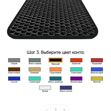
Шаг 3. Выберите цвет канта:
Серый
Темно-серый
Красный
Бордовый
Черный
Коричневый
Бежевый
Оранжевый
Салатовый
Васильковый
Синий
Салатовый
Тёмно-зелёный
Фиолетовый
Желтый
Белый
Тёмно-синий
-
+