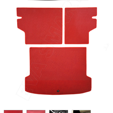
Главная
Каталог
Коврики EVA Smart для Jaecoo
Jaecoo J7 багажник макси plus 2023 -
н.в. коврики EVA Smart