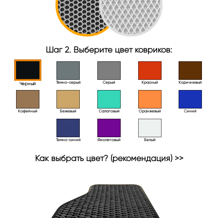
Шаг 2. Выберите цвет ковриков:
Тёмно-серый
Серый
Красный
Коричневый
Черный
Кофейный
Бежевый
Салатовый
Оранжевый
Синий
Темно-синий
Фиолетовый
Белый
Как выбрать цвет? (рекомендация) >>