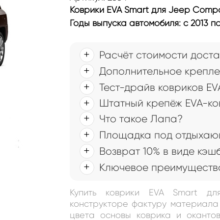
Коврики EVA Smart для Jeep Comp
Годы выпуска автомобиля: с 2013 по
Расчёт стоимости доста
Дополнительное крепле
Тест-драйв ковриков EV
Штатный крепёж EVA-ко
Что такое Лапа?
Площадка под отдыхаю
Возврат 10% в виде кэш
Ключевое преимущество
Купить коврики EVA Smart д
конструкторе фактуру материала 
цвета основы коврика и окантов