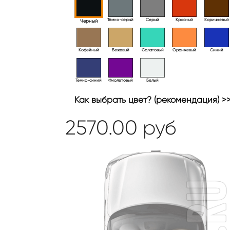
Тёмно-серый
Серый
Красный
Коричневый
Черный
Кофейный
Бежевый
Салатовый
Оранжевый
Синий
Темно-синий
Фиолетовый
Белый
Как выбрать цвет? (рекомендация) >
2570.00
руб