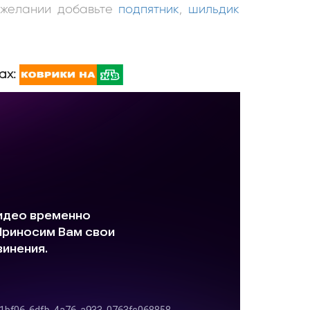
и желании добавьте
подпятник
,
шильдик
ах: