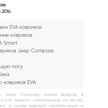
ass
 2016.
вки EVA ковриков
ние ковриков
A Smart
вриков Jeep Compass
щую ногу
бэка
 ковриков EVA
ля Jeep Compass можно выбрав в
(сота немного симпатичнее, но мягче),
ки, а также вариант комплектации и