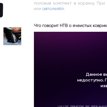
положив комплект в корзину. Пр
или
автолейбл
.
Что говорит НТВ о ячеистых коврик