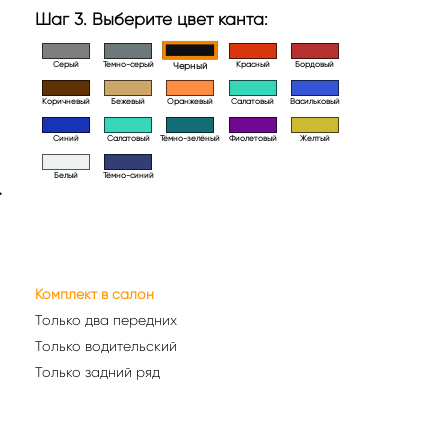
Шаг 3. Выберите цвет канта:
Серый
Темно-серый
Красный
Бордовый
Черный
Коричневый
Бежевый
Оранжевый
Салатовый
Васильковый
Синий
Салатовый
Тёмно-зелёный
Фиолетовый
Желтый
Белый
Тёмно-синий
>
Комплект в салон
Только два передних
Только водительский
Только задний ряд