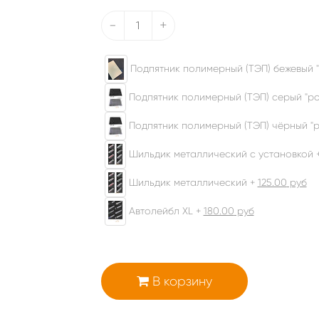
-
+
Подпятник полимерный (ТЭП) бежевый "
Подпятник полимерный (ТЭП) серый "ром
Подпятник полимерный (ТЭП) чёрный "р
Шильдик металлический с установкой 
Шильдик металлический +
125.00
руб
Автолейбл XL +
180.00
руб
В корзину