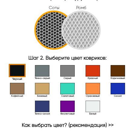
Соты
Ромб
Шаг 2. Выберите цвет ковриков:
Тёмно-серый
Серый
Красный
Коричневый
Черный
Кофейный
Бежевый
Салатовый
Оранжевый
Синий
Темно-синий
Фиолетовый
Белый
Как выбрать цвет? (рекомендация) >>