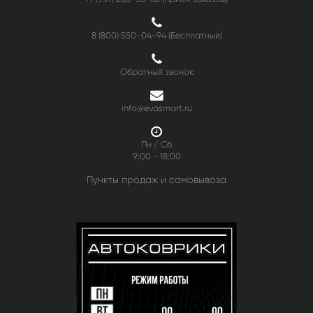
8 (800) 550-04-94
(Бесплатный)
Обратный звонок
info@evasmart.ru
Пн / Сб
9:00 - 18:00
Пункты продаж и самовывоза