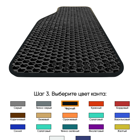
Шаг 3. Выберите цвет канта:
Серый
Темно-серый
Красный
Бордовый
Черный
Коричневый
Бежевый
Оранжевый
Салатовый
Васильковый
Синий
Салатовый
Тёмно-зелёный
Фиолетовый
Желтый