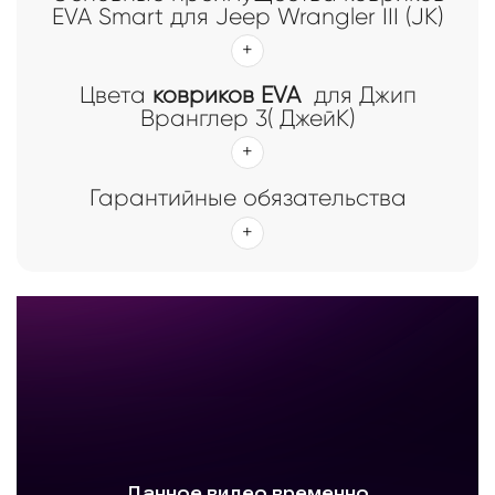
EVA Smart для Jeep Wrangler III (JK)
Цвета
ковриков EVA
для Джип
Вранглер 3( ДжейК)
Гарантийные обязательства