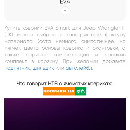
EVA
Купить коврики EVA Smart для Jeep Wrangler III
(JK) можно выбрав в конструкторе фактуру
материала (сота немного симпатичнее, но
мягче), цвета основы коврика и окантовки, а
также вариант комплектации и положив
комплект в корзину. При желании добавьте
подпятник
,
шильдик
или
автолейбл
.
Что говорит НТВ о ячеистых ковриках: