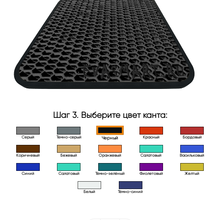
Шаг 3. Выберите цвет канта:
Серый
Темно-серый
Красный
Бордовый
Черный
Коричневый
Бежевый
Оранжевый
Салатовый
Васильковый
Синий
Салатовый
Тёмно-зелёный
Фиолетовый
Желтый
Белый
Тёмно-синий