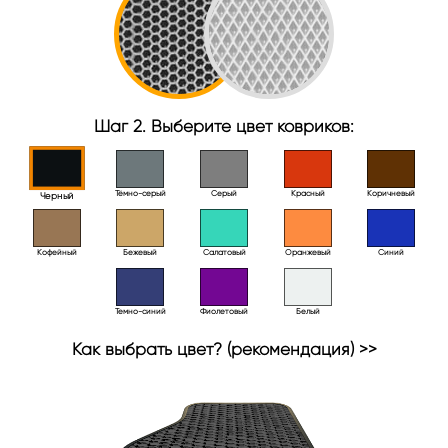
Шаг 2. Выберите цвет ковриков:
Тёмно-серый
Серый
Красный
Коричневый
Черный
Кофейный
Бежевый
Салатовый
Оранжевый
Синий
Темно-синий
Фиолетовый
Белый
Как выбрать цвет? (рекомендация) >>