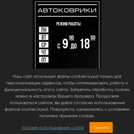
Наш сайт использует файлы cookies (куки) только для
персонализации сервисов, чтобы оптимизировать работу и
функциональность этого сайта. Запретить обработку cookies
можно в настройках Вашего браузера. Продолжая
пользоваться сайтом, вы даете согласие использование
файлов cookies (куки). Пожалуйста, ознакомьтесь с условиями
© babara 2014. При публикации материалов с сайта, ссылка на сайт
политики принятия cookies.
обязательна.
Инновационные автомобильные ЭВА коврики EVA Smart —
Условия использования cookie
Принять
2050.00
руб
https://evasmart.ru