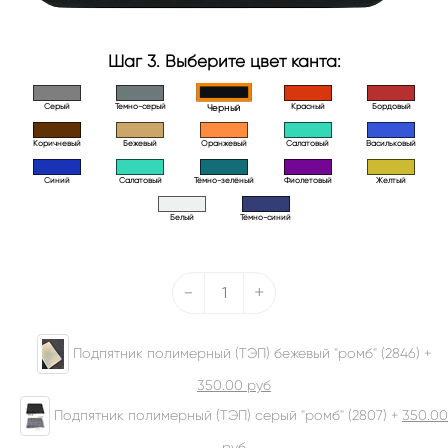
Шаг 3. Выберите цвет канта:
Серый
Темно-серый
Красный
Бордовый
Черный
Коричневый
Бежевый
Оранжевый
Салатовый
Васильковый
Синий
Салатовый
Тёмно-зелёный
Фиолетовый
Желтый
Белый
Тёмно-синий
-
+
Подпятник полимерный (ТЭП) бежевый "ромб" (2846) +
350.00
руб
Подпятник полимерный (ТЭП) серый "ромб" (2807) +
350.00
руб