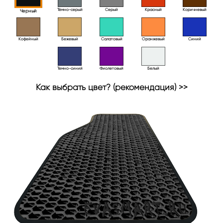
Тёмно-серый
Серый
Красный
Коричневый
Черный
Кофейный
Бежевый
Салатовый
Оранжевый
Синий
Темно-синий
Фиолетовый
Белый
Как выбрать цвет? (рекомендация) >>