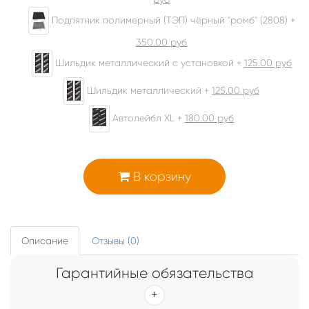
Подпятник полимерный (ТЭП) чёрный "ромб" (2808) +
350.00
руб
Шильдик металлический с установкой +
125.00
руб
Шильдик металлический +
125.00
руб
Автолейбл XL +
180.00
руб
В корзину
Описание
Отзывы (0)
Гарантийные обязательства