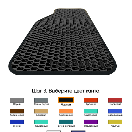
Шаг 3. Выберите цвет канта:
Серый
Темно-серый
Красный
Бордовый
Черный
Коричневый
Бежевый
Оранжевый
Салатовый
Васильковый
Синий
Салатовый
Тёмно-зелёный
Фиолетовый
Желтый