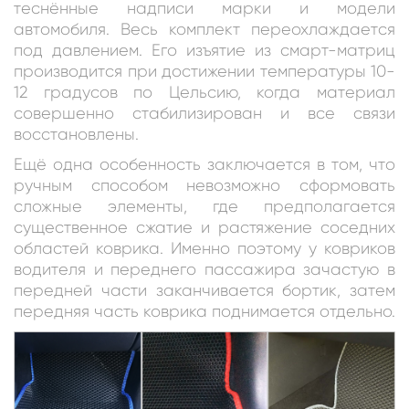
теснённые надписи марки и модели
автомобиля. Весь комплект переохлаждается
под давлением. Его изъятие из смарт-матриц
производится при достижении температуры 10-
12 градусов по Цельсию, когда материал
совершенно стабилизирован и все связи
восстановлены.
Ещё одна особенность заключается в том, что
ручным способом невозможно сформовать
сложные элементы, где предполагается
существенное сжатие и растяжение соседних
областей коврика. Именно поэтому у ковриков
водителя и переднего пассажира зачастую в
передней части заканчивается бортик, затем
передняя часть коврика поднимается отдельно.