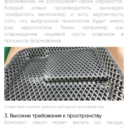
формования, не раскрывает своих наработок.
Каждый новый производитель вынужден
"изобретать велосипед" и есть вероятность
того, что выбранная технология будет иметь
ряд недостатков. Таких, например, как
повреждение лицевой части ковриков в
процессе формования.
Следствие ошибок выбора методики производства.
3. Высокие требования к пространству
Комплект лекал может висеть на гвозде,