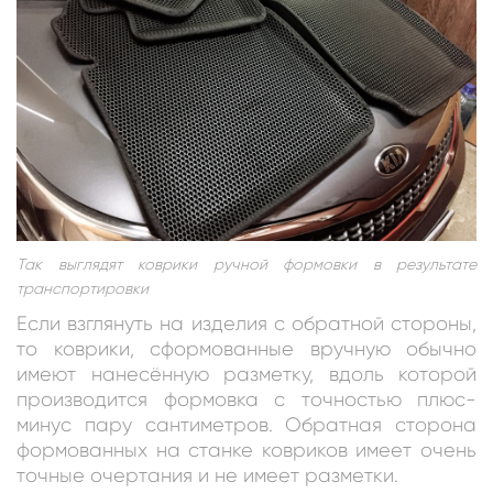
Так выглядят коврики ручной формовки в результате
транспортировки
Если взглянуть на изделия с обратной стороны,
то коврики, сформованные вручную обычно
имеют нанесённую разметку, вдоль которой
производится формовка с точностью плюс-
минус пару сантиметров. Обратная сторона
формованных на станке ковриков имеет очень
точные очертания и не имеет разметки.