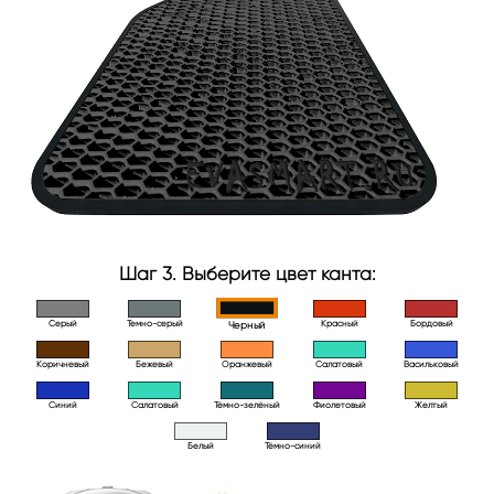
Шаг 3. Выберите цвет канта:
Серый
Темно-серый
Красный
Бордовый
Черный
Коричневый
Бежевый
Оранжевый
Салатовый
Васильковый
Синий
Салатовый
Тёмно-зелёный
Фиолетовый
Желтый
Белый
Тёмно-синий