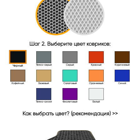
Шаг 2. Выберите цвет ковриков:
Тёмно-серый
Серый
Красный
Коричневый
Черный
Кофейный
Бежевый
Салатовый
Оранжевый
Синий
Темно-синий
Фиолетовый
Белый
Как выбрать цвет? (рекомендация) >>