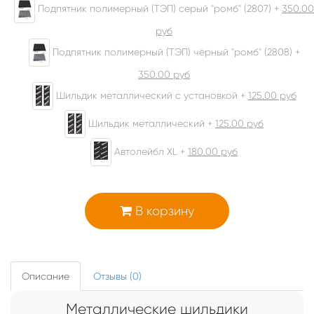
Подпятник полимерный (ТЭП) серый "ромб" (2807) +
350.00
руб
Подпятник полимерный (ТЭП) чёрный "ромб" (2808) +
350.00
руб
Шильдик металлический с установкой +
125.00
руб
Шильдик металлический +
125.00
руб
Автолейбл XL +
180.00
руб
В корзину
Описание
Отзывы (0)
Металлические шильдики