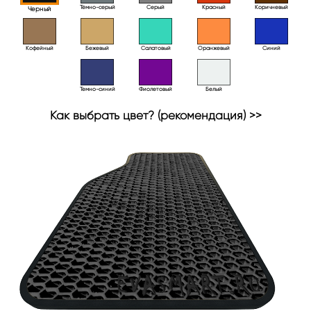
Тёмно-серый
Серый
Красный
Коричневый
Черный
Кофейный
Бежевый
Салатовый
Оранжевый
Синий
Темно-синий
Фиолетовый
Белый
Как выбрать цвет? (рекомендация) >>