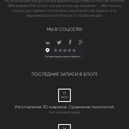
Мы используем все доступные варианты доставки по России, поэтому
ЭВА коврики EVA Smart, или как их иногда называют - ЭВА полики,
обычно доставляются в течение одной рабочей недели, а по
европейской части России 2-3 рабочих дня.
МЫ В СОЦСЕТЯХ
ПОСЛЕДНИЕ ЗАПИСИ В БЛОГЕ
17
ИЮН
Изготовление 3D ковриков. Сравнение технологий.
Нет комментариев
16