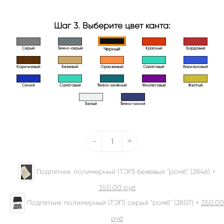
Шаг 3. Выберите цвет канта:
Серый
Темно-серый
Красный
Бордовый
Черный
Коричневый
Бежевый
Оранжевый
Салатовый
Васильковый
Синий
Салатовый
Тёмно-зелёный
Фиолетовый
Желтый
Белый
Тёмно-синий
-
+
Подпятник полимерный (ТЭП) бежевый "ромб" (2846) +
350.00
руб
Подпятник полимерный (ТЭП) серый "ромб" (2807) +
350.00
руб