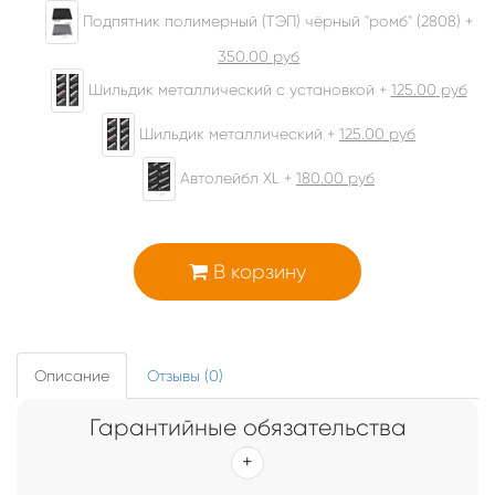
Подпятник полимерный (ТЭП) чёрный "ромб" (2808) +
350.00
руб
Шильдик металлический с установкой +
125.00
руб
Шильдик металлический +
125.00
руб
Автолейбл XL +
180.00
руб
В корзину
Описание
Отзывы (0)
Гарантийные обязательства