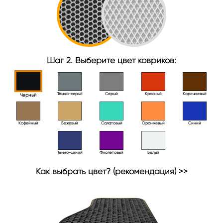
Шаг 2. Выберите цвет ковриков:
Тёмно-серый
Серый
Красный
Коричневый
Черный
Кофейный
Бежевый
Салатовый
Оранжевый
Синий
Темно-синий
Фиолетовый
Белый
Как выбрать цвет? (рекомендация) >>