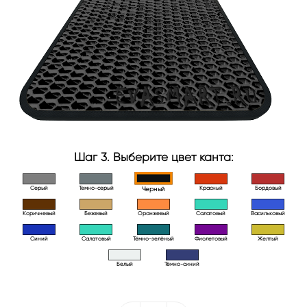
Шаг 3. Выберите цвет канта:
Серый
Темно-серый
Красный
Бордовый
Черный
Коричневый
Бежевый
Оранжевый
Салатовый
Васильковый
Синий
Салатовый
Тёмно-зелёный
Фиолетовый
Желтый
Белый
Тёмно-синий