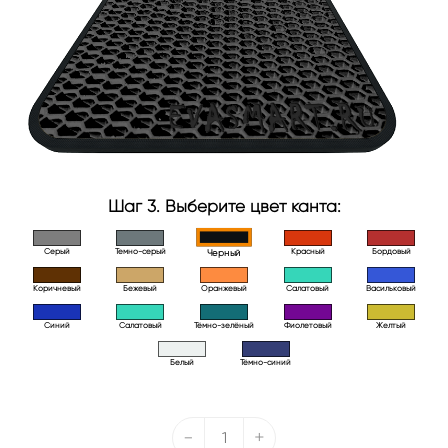
Шаг 3. Выберите цвет канта:
Серый
Темно-серый
Красный
Бордовый
Черный
Коричневый
Бежевый
Оранжевый
Салатовый
Васильковый
Синий
Салатовый
Тёмно-зелёный
Фиолетовый
Желтый
Белый
Тёмно-синий
-
+