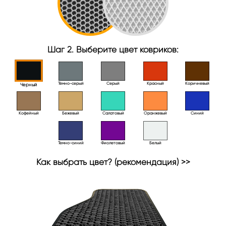
Шаг 2. Выберите цвет ковриков:
Тёмно-серый
Серый
Красный
Коричневый
Черный
Кофейный
Бежевый
Салатовый
Оранжевый
Синий
Темно-синий
Фиолетовый
Белый
Как выбрать цвет? (рекомендация) >>