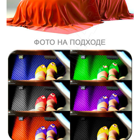
Главная
Каталог
Коврики EVA Smart для Pontiac
Pontiac Vibe II 2008-2011 коврик в
багажник EVA Smart