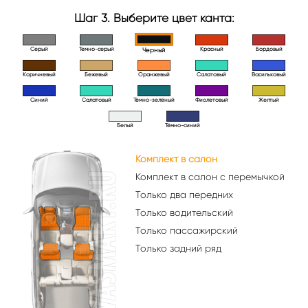
Шаг 3. Выберите цвет канта:
Серый
Темно-серый
Красный
Бордовый
Черный
Коричневый
Бежевый
Оранжевый
Салатовый
Васильковый
Синий
Салатовый
Тёмно-зелёный
Фиолетовый
Желтый
Белый
Тёмно-синий
Комплект в салон
Комплект в салон с перемычкой
Только два передних
Только водительский
Только пассажирский
Только задний ряд