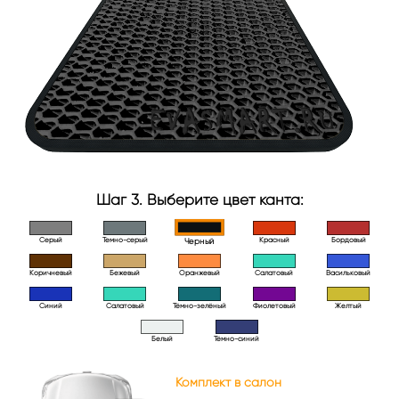
Шаг 3. Выберите цвет канта:
Серый
Темно-серый
Красный
Бордовый
Черный
Коричневый
Бежевый
Оранжевый
Салатовый
Васильковый
Синий
Салатовый
Тёмно-зелёный
Фиолетовый
Желтый
Белый
Тёмно-синий
Комплект в салон