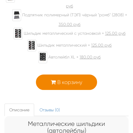
руб
Подпятник полимерный (ТЭП) чёрный "ромб" (2808) +
350.00
руб
Шильдик металлический с установкой +
125.00
руб
Шильдик металлический +
125.00
руб
Автолейбл XL +
180.00
руб
В корзину
Описание
Отзывы (0)
Металлические шильдики
(автолейблы)