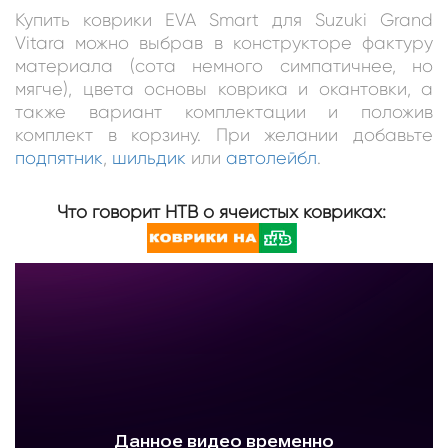
Купить коврики EVA Smart для Suzuki Grand
Vitara можно выбрав в конструкторе фактуру
материала (сота немного симпатичнее, но
мягче), цвета основы коврика и окантовки, а
также вариант комплектации и положив
комплект в корзину. При желании добавьте
подпятник
,
шильдик
или
автолейбл
.
Что говорит НТВ о ячеистых ковриках: