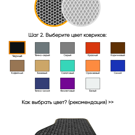
Шаг 2. Выберите цвет ковриков:
Тёмно-серый
Серый
Красный
Коричневый
Черный
Кофейный
Бежевый
Салатовый
Оранжевый
Синий
Темно-синий
Фиолетовый
Белый
Как выбрать цвет? (рекомендация) >>