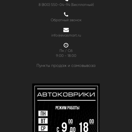
8 (800) 550-04-94
(Бесплатный)
Обратный звонок
info@evasmart.ru
Пн / Сб
9:00 - 18:00
Пункты продаж и самовывоза