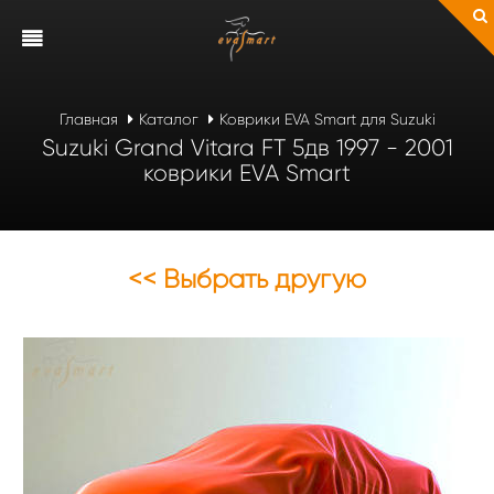
Главная
Каталог
Коврики EVA Smart для Suzuki
Suzuki Grand Vitara FT 5дв 1997 - 2001
коврики EVA Smart
<< Выбрать другую