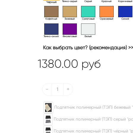
Тёмно-серый
Серый
Красный
Коричневый
Черный
Кофейный
Бежевый
Салатовый
Оранжевый
Синий
Темно-синий
Фиолетовый
Белый
Как выбрать цвет? (рекомендация) >
1380.00
руб
-
+
Подпятник полимерный (ТЭП) бежевый "
Подпятник полимерный (ТЭП) серый "ром
Подпятник полимерный (ТЭП) чёрный "р