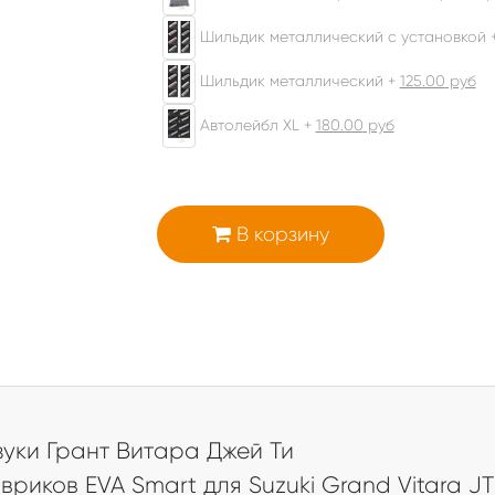
Шильдик металлический с установкой 
Шильдик металлический +
125.00
руб
Автолейбл XL +
180.00
руб
В корзину
а
уки Грант Витара Джей Ти
иков EVA Smart для Suzuki Grand Vitara JT