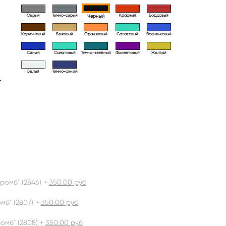
Серый
Темно-серый
Красный
Бордовый
Черный
Коричневый
Бежевый
Оранжевый
Салатовый
Васильковый
Синий
Салатовый
Тёмно-зелёный
Фиолетовый
Желтый
Белый
Тёмно-синий
>
ромб" (2846) +
350.00
руб
б" (2807) +
350.00
руб
омб" (2808) +
350.00
руб