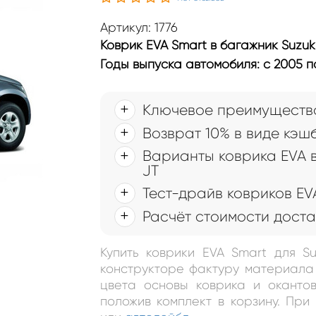
Артикул: 1776
Коврик EVA Smart в багажник Suzuki
Годы выпуска автомобиля: с 2005 по
Ключевое преимущество
Возврат 10% в виде кэш
Варианты коврика EVA в
JT
Тест-драйв ковриков EV
Расчёт стоимости доста
Купить коврики EVA Smart для Su
конструкторе фактуру материала 
цвета основы коврика и окантов
положив комплект в корзину. Пр