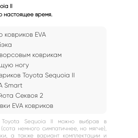
ia II
по настоящее время.
 ковриков EVA
бэка
 ворсовым коврикам
щую ногу
риков Toyota Sequoia II
A Smart
йота Секвоя 2
вки EVA ковриков
 Toyota Sequoia II можно выбрав в
(сота немного симпатичнее, но мягче),
ки, а также вариант комплектации и