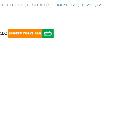
и желании добавьте
подпятник
,
шильдик
ах: