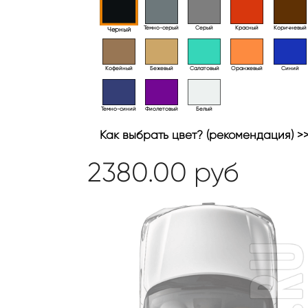
Тёмно-серый
Серый
Красный
Коричневый
Черный
Кофейный
Бежевый
Салатовый
Оранжевый
Синий
Темно-синий
Фиолетовый
Белый
Как выбрать цвет? (рекомендация) >
2380.00
руб