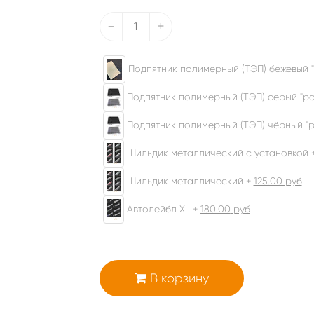
-
+
Подпятник полимерный (ТЭП) бежевый "
Подпятник полимерный (ТЭП) серый "ром
Подпятник полимерный (ТЭП) чёрный "р
Шильдик металлический с установкой 
Шильдик металлический +
125.00
руб
Автолейбл XL +
180.00
руб
В корзину