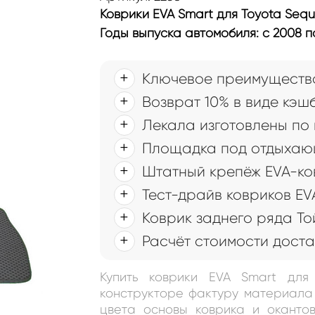
Коврики EVA Smart для Toyota Sequo
Годы выпуска автомобиля: с 2008 
Ключевое преимущество
Возврат 10% в виде кэш
Лекала изготовлены по
Площадка под отдыхаю
Штатный крепёж EVA-ков
Тест-драйв ковриков EV
Коврик заднего ряда То
Расчёт стоимости доста
Купить коврики EVA Smart для
конструкторе фактуру материала 
цвета основы коврика и окантов