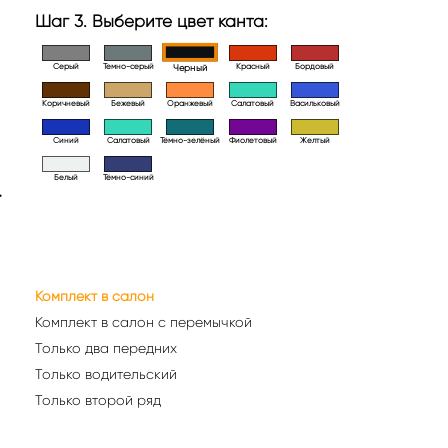
Шаг 3. Выберите цвет канта:
Серый
Темно-серый
Красный
Бордовый
Черный
Коричневый
Бежевый
Оранжевый
Салатовый
Васильковый
Синий
Салатовый
Тёмно-зелёный
Фиолетовый
Желтый
Белый
Тёмно-синий
>
Комплект в салон
Комплект в салон с перемычкой
Только два передних
Только водительский
Только второй ряд