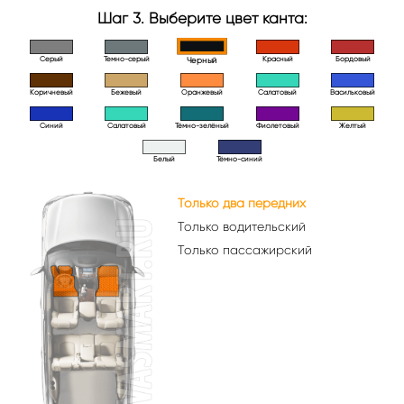
Шаг 3. Выберите цвет канта:
Серый
Темно-серый
Красный
Бордовый
Черный
Коричневый
Бежевый
Оранжевый
Салатовый
Васильковый
Синий
Салатовый
Тёмно-зелёный
Фиолетовый
Желтый
Белый
Тёмно-синий
Только два передних
Только водительский
Только пассажирский