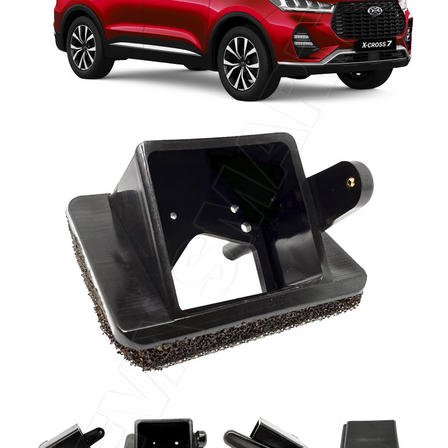
Главная
Каталог
Авто аксессуары
Омыватели камеры заднего вида и переднего обзора
Xcite X-Cross 7 c 2024 - г.в. (без системы
кругового обзора) (4360) омыватель
камеры заднего вида