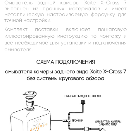
Омыватель задней камеры Xcite X-Cross 7
выполнен из прочных материалов и имеет
металлическую настраиваемую форсунку для
точной настройки.
Комплект поставки включает пошаговую
иллюстрированную инструкцию по монтажу и
всё необходимое для установки и подключения
омывателя.
СХЕМА ПОДКЛЮЧЕНИЯ
омывателя камеры заднего вида Xcite X-Cross 7
без системы кругового обзора