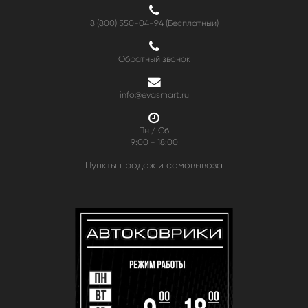
8 (800) 550-04-94
(Бесплатный)
Обратный звонок
info@evasmart.ru
Пн / Сб
9:00 - 18:00
Пункты продаж и самовывоза