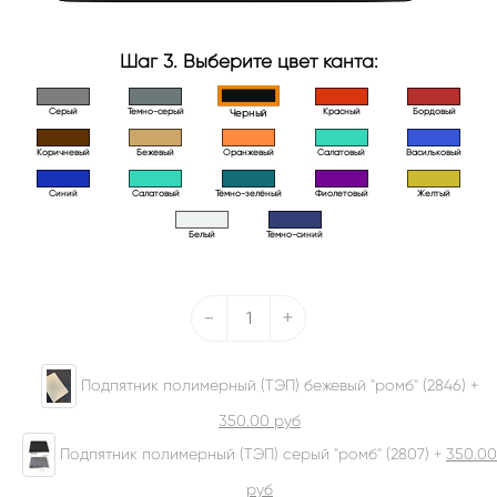
Шаг 3. Выберите цвет канта:
Серый
Темно-серый
Красный
Бордовый
Черный
Коричневый
Бежевый
Оранжевый
Салатовый
Васильковый
Синий
Салатовый
Тёмно-зелёный
Фиолетовый
Желтый
Белый
Тёмно-синий
-
+
Подпятник полимерный (ТЭП) бежевый "ромб" (2846) +
350.00
руб
Подпятник полимерный (ТЭП) серый "ромб" (2807) +
350.00
руб