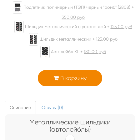
Подпятник полимерный (ТЭП) чёрный "ромб" (2808) +
350.00
руб
Шильдик металлический с установкой +
125.00
руб
Шильдик металлический +
125.00
руб
Автолейбл XL +
180.00
руб
В корзину
Описание
Отзывы (0)
Металлические шильдики
(автолейблы)