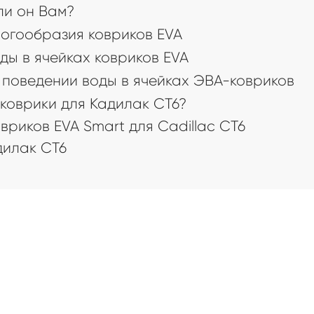
 ли он Вам?
огообразия ковриков EVA
ды в ячейках ковриков EVA
поведении воды в ячейках ЭВА-ковриков
коврики для Кадилак CТ6?
риков EVA Smart для Cadillac CT6
илак CТ6
а