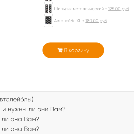
Шильдик металлический +
125.00
руб
Автолейбл XL +
180.00
руб
В корзину
втолейблы)
 и нужны ли они Вам?
 ли она Вам?
 ли она Вам?