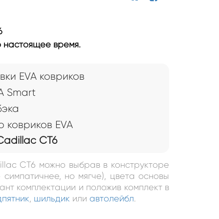
6
о настоящее время.
вки EVA ковриков
A Smart
бэка
 ковриков EVA
adillac CT6
illac CT6 можно выбрав в конструкторе
 симпатичнее, но мягче), цвета основы
иант комплектации и положив комплект в
дпятник
,
шильдик
или
автолейбл
.