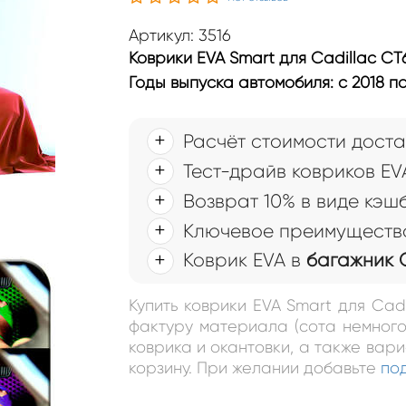
Артикул: 3516
Коврики EVA Smart для Cadillac CT
Годы выпуска автомобиля: с 2018 п
Расчёт стоимости доста
Тест-драйв ковриков EV
Возврат 10% в виде кэш
Ключевое преимущество
Коврик EVA в
багажник C
Купить коврики EVA Smart для Cad
фактуру материала (сота немного
коврика и окантовки, а также вар
корзину. При желании добавьте
по