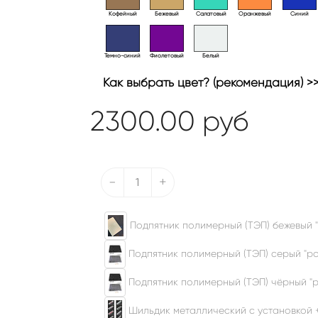
Кофейный
Бежевый
Салатовый
Оранжевый
Синий
Темно-синий
Фиолетовый
Белый
Как выбрать цвет? (рекомендация) >
2300.00
руб
-
+
Подпятник полимерный (ТЭП) бежевый "
Подпятник полимерный (ТЭП) серый "ром
Подпятник полимерный (ТЭП) чёрный "р
Шильдик металлический с установкой 