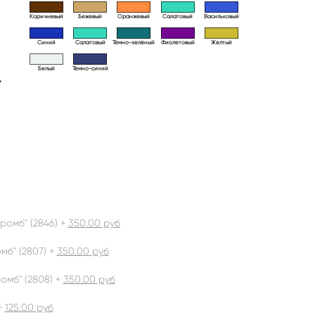
Коричневый
Бежевый
Оранжевый
Салатовый
Васильковый
Синий
Салатовый
Тёмно-зелёный
Фиолетовый
Желтый
Белый
Тёмно-синий
>
ромб" (2846) +
350.00
руб
б" (2807) +
350.00
руб
омб" (2808) +
350.00
руб
+
125.00
руб