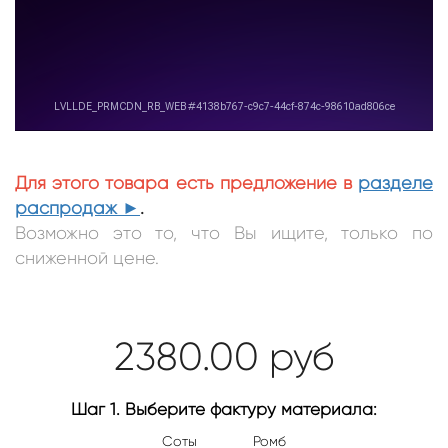
Для этого товара есть предложение в
разделе
распродаж
►
.
Возможно это то, что Вы ищите, только по
сниженной цене.
2380.00
руб
Шаг 1. Выберите фактуру материала:
Соты
Ромб