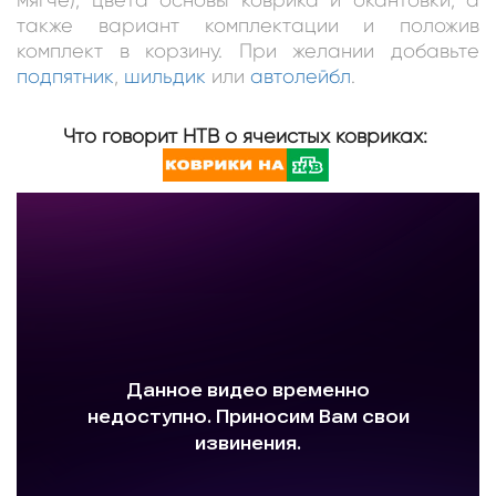
также вариант комплектации и положив
комплект в корзину. При желании добавьте
подпятник
,
шильдик
или
автолейбл
.
Что говорит НТВ о ячеистых ковриках: