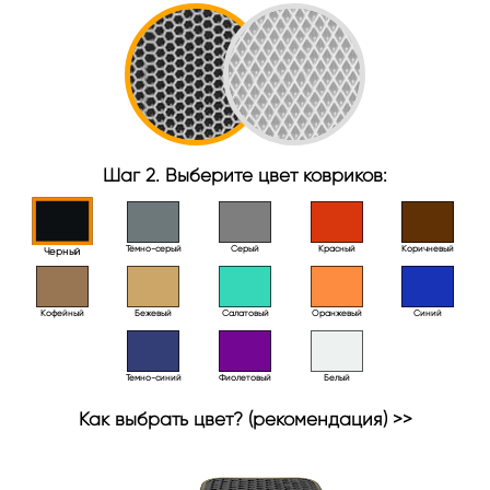
Шаг 2. Выберите цвет ковриков:
Тёмно-серый
Серый
Красный
Коричневый
Черный
Кофейный
Бежевый
Салатовый
Оранжевый
Синий
Темно-синий
Фиолетовый
Белый
Как выбрать цвет? (рекомендация) >>