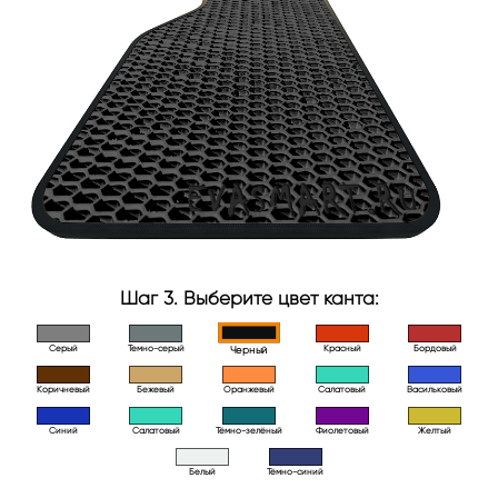
Шаг 3. Выберите цвет канта:
Серый
Темно-серый
Красный
Бордовый
Черный
Коричневый
Бежевый
Оранжевый
Салатовый
Васильковый
Синий
Салатовый
Тёмно-зелёный
Фиолетовый
Желтый
Белый
Тёмно-синий