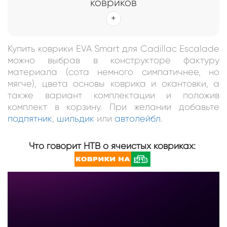
ковриков
Купить коврики EVA Smart для Cadillac Escalade
можно выбрав в конструкторе фактуру
материала (сота немного симпатичнее, но
мягче), цвета основы коврика и окантовки, а
также вариант комплектации и положив
комплект в корзину. При желании добавьте
подпятник
,
шильдик
или
автолейбл
.
Что говорит НТВ о ячеистых ковриках: