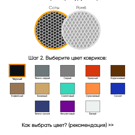
Соты
Ромб
Шаг 2. Выберите цвет ковриков:
Тёмно-серый
Серый
Красный
Коричневый
Черный
Кофейный
Бежевый
Салатовый
Оранжевый
Синий
Темно-синий
Фиолетовый
Белый
Как выбрать цвет? (рекомендация) >>