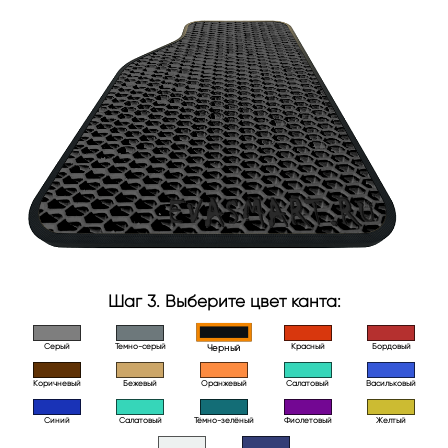
Шаг 3. Выберите цвет канта:
Серый
Темно-серый
Красный
Бордовый
Черный
Коричневый
Бежевый
Оранжевый
Салатовый
Васильковый
Синий
Салатовый
Тёмно-зелёный
Фиолетовый
Желтый