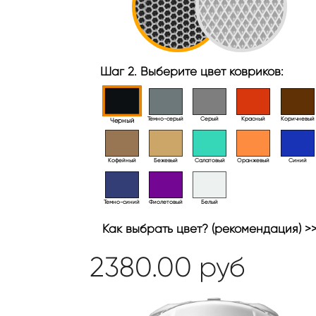
Шаг 2. Выберите цвет ковриков:
Тёмно-серый
Серый
Красный
Коричневый
Черный
Кофейный
Бежевый
Салатовый
Оранжевый
Синий
Темно-синий
Фиолетовый
Белый
Как выбрать цвет? (рекомендация) >
2380.00
руб