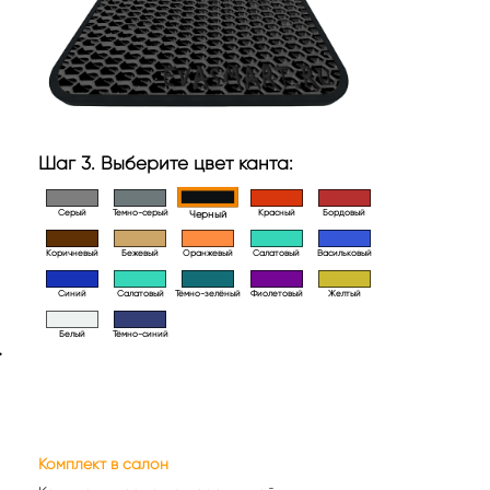
Шаг 3. Выберите цвет канта:
Серый
Темно-серый
Красный
Бордовый
Черный
Коричневый
Бежевый
Оранжевый
Салатовый
Васильковый
Синий
Салатовый
Тёмно-зелёный
Фиолетовый
Желтый
Белый
Тёмно-синий
>
Комплект в салон