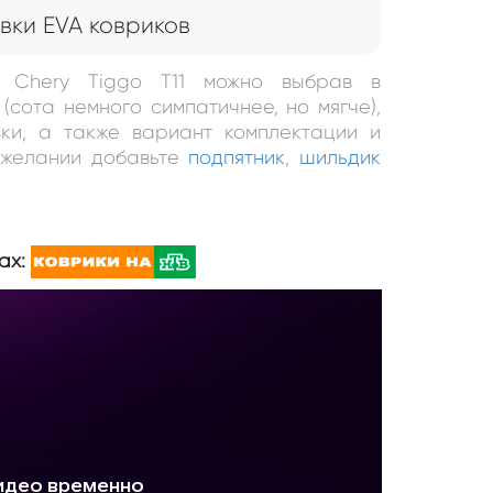
вки EVA ковриков
я Chery Tiggo T11 можно выбрав в
(сота немного симпатичнее, но мягче),
ки, а также вариант комплектации и
и желании добавьте
подпятник
,
шильдик
ах: