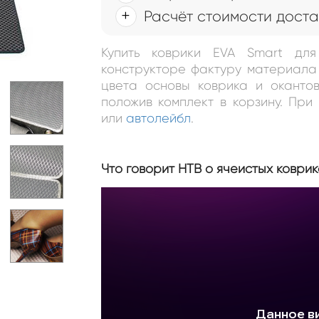
Расчёт стоимости доста
Купить коврики EVA Smart дл
конструкторе фактуру материала 
цвета основы коврика и окантов
положив комплект в корзину. Пр
или
автолейбл
.
Что говорит НТВ о ячеистых коврик