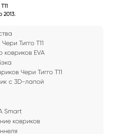
T11
 2013.
ства
Чери Тигго Т11
 ковриков EVA
бэка
риков Чери Тигго Т11
рик с 3D-лапой
A Smart
ние ковриков
оннеля