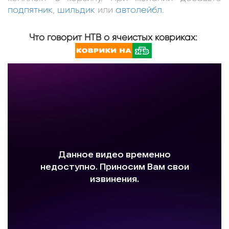
подпятник
,
шильдик
или
автолейбл
.
Что говорит НТВ о ячеистых ковриках: