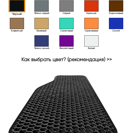
Тёмно-серый
Серый
Красный
Коричневый
Черный
Кофейный
Бежевый
Салатовый
Оранжевый
Синий
Темно-синий
Фиолетовый
Белый
Как выбрать цвет? (рекомендация) >>