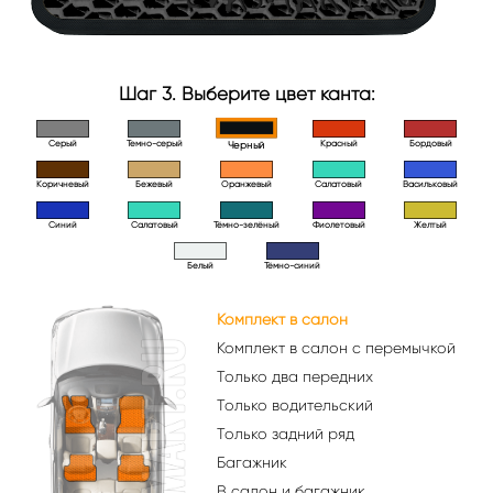
Шаг 3. Выберите цвет канта:
Серый
Темно-серый
Красный
Бордовый
Черный
Коричневый
Бежевый
Оранжевый
Салатовый
Васильковый
Синий
Салатовый
Тёмно-зелёный
Фиолетовый
Желтый
Белый
Тёмно-синий
Комплект в салон
Комплект в салон с перемычкой
Только два передних
Только водительский
Только задний ряд
Багажник
В салон и багажник