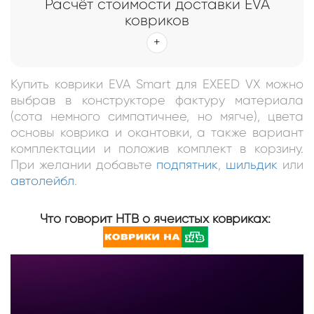
Расчёт стоимости доставки EVA
ковриков
Купить коврики EVA Smart для EXEED VX можно
выбрав в конструкторе фактуру материала
(сота немного симпатичнее, но мягче), цвета
основы коврика и окантовки, а также вариант
комплектации и положив комплект в корзину.
При желании добавьте
подпятник
,
шильдик
или
автолейбл
.
Что говорит НТВ о ячеистых ковриках: