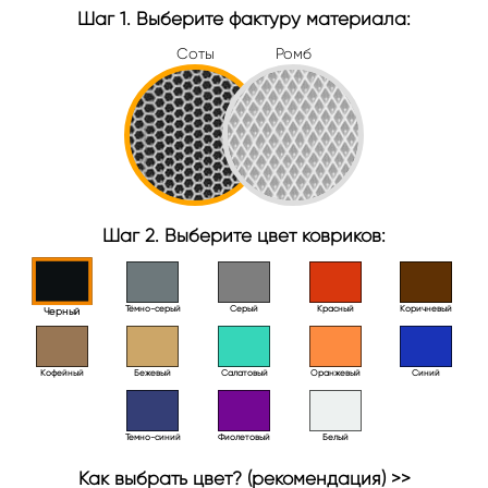
Шаг 1. Выберите фактуру материала:
Соты
Ромб
Шаг 2. Выберите цвет ковриков:
Тёмно-серый
Серый
Красный
Коричневый
Черный
Кофейный
Бежевый
Салатовый
Оранжевый
Синий
Темно-синий
Фиолетовый
Белый
Как выбрать цвет? (рекомендация) >>