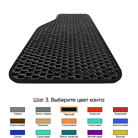
Шаг 3. Выберите цвет канта:
Серый
Темно-серый
Красный
Бордовый
Черный
Коричневый
Бежевый
Оранжевый
Салатовый
Васильковый
Синий
Салатовый
Тёмно-зелёный
Фиолетовый
Желтый