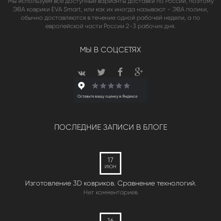
Мы используем все доступные варианты доставки по России, поэтому
ЭВА коврики EVA Smart, или как их иногда называют - ЭВА полики,
обычно доставляются в течение одной рабочей недели, а по
европейской части России 2-3 рабочих дня.
МЫ В СОЦСЕТЯХ
ПОСЛЕДНИЕ ЗАПИСИ В БЛОГЕ
17
ИЮН
Изготовление 3D ковриков. Сравнение технологий.
Нет комментариев
16