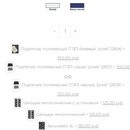
Белый
Тёмно-синий
-
+
Подпятник полимерный (ТЭП) бежевый "ромб" (2846) +
350.00
руб
Подпятник полимерный (ТЭП) серый "ромб" (2807) +
350.00
руб
Подпятник полимерный (ТЭП) чёрный "ромб" (2808) +
350.00
руб
Шильдик металлический с установкой +
125.00
руб
Шильдик металлический +
125.00
руб
Автолейбл XL +
180.00
руб