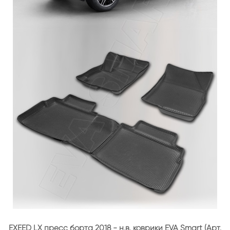
EXEED LX пресс борта 2018 - н.в. коврики EVA Smart (Арт.