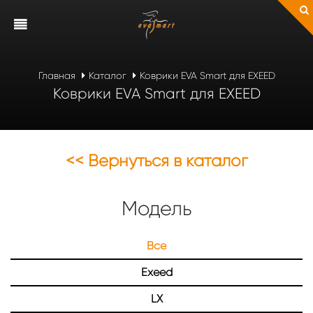
Главная
Каталог
Коврики EVA Smart для EXEED
Коврики EVA Smart для EXEED
<< Вернуться в каталог
Модель
Все
Exeed
LX