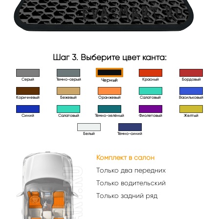
Шаг 3. Выберите цвет канта:
Серый
Темно-серый
Красный
Бордовый
Черный
Коричневый
Бежевый
Оранжевый
Салатовый
Васильковый
Синий
Салатовый
Тёмно-зелёный
Фиолетовый
Желтый
Белый
Тёмно-синий
Комплект в салон
Только два передних
Только водительский
Только задний ряд