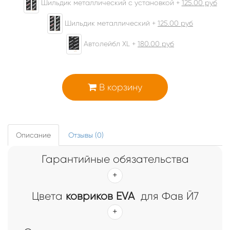
Шильдик металлический с установкой +
125.00
руб
Шильдик металлический +
125.00
руб
Автолейбл XL +
180.00
руб
В корзину
Описание
Отзывы (0)
Гарантийные обязательства
Цвета
ковриков EVA
для Фав Й7