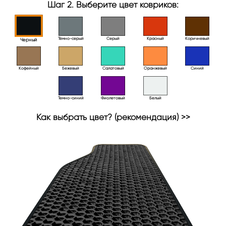
Шаг 2. Выберите цвет ковриков:
Тёмно-серый
Серый
Красный
Коричневый
Черный
Кофейный
Бежевый
Салатовый
Оранжевый
Синий
Темно-синий
Фиолетовый
Белый
Как выбрать цвет? (рекомендация) >>