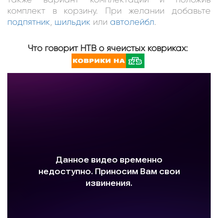
комплект в корзину. При желании добавьте
подпятник
,
шильдик
или
автолейбл
.
Что говорит НТВ о ячеистых ковриках: