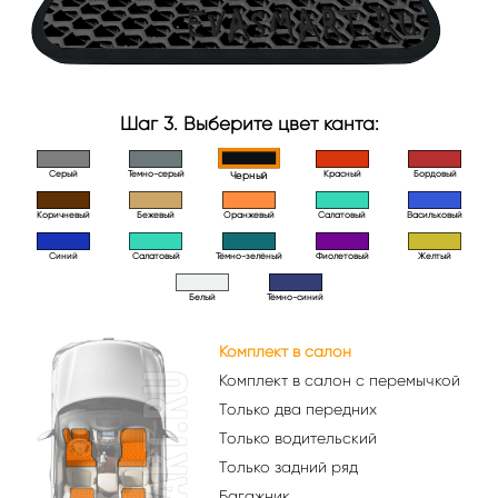
Шаг 3. Выберите цвет канта:
Серый
Темно-серый
Красный
Бордовый
Черный
Коричневый
Бежевый
Оранжевый
Салатовый
Васильковый
Синий
Салатовый
Тёмно-зелёный
Фиолетовый
Желтый
Белый
Тёмно-синий
Комплект в салон
Комплект в салон с перемычкой
Только два передних
Только водительский
Только задний ряд
Багажник