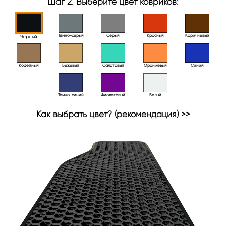
Шаг 2. Выберите цвет ковриков:
Тёмно-серый
Серый
Красный
Коричневый
Черный
Кофейный
Бежевый
Салатовый
Оранжевый
Синий
Темно-синий
Фиолетовый
Белый
Как выбрать цвет? (рекомендация) >>