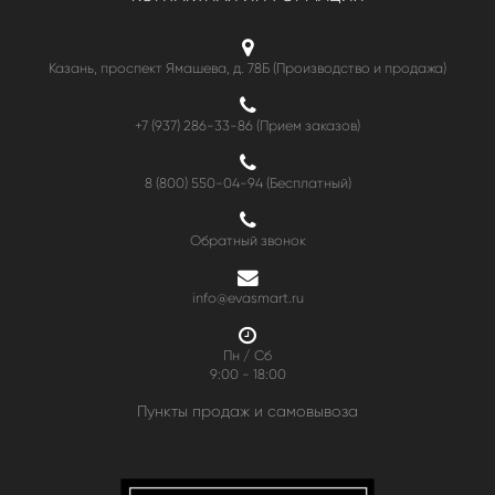
Казань, проспект Ямашева, д. 78Б (Производство и продажа)
+7 (937) 286-33-86 (Прием заказов)
8 (800) 550-04-94
(Бесплатный)
Обратный звонок
info@evasmart.ru
Пн / Сб
9:00 - 18:00
Пункты продаж и самовывоза