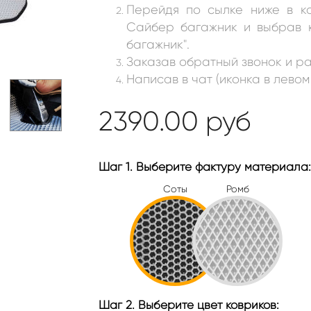
Перейдя по сылке ниже в к
Сайбер багажник и выбрав к
багажник"
.
Заказав обратный звонок и ра
Написав в чат (иконка в левом
2390.00
руб
Шаг 1. Выберите фактуру материала:
Соты
Ромб
Шаг 2. Выберите цвет ковриков: