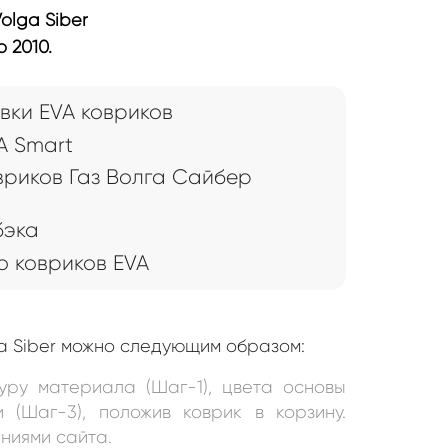
olga Siber
 2010.
вки EVA ковриков
A Smart
вриков Газ Волга Сайбер
бэка
 ковриков EVA
ga Siber можно следующим образом:
уру материала (Шаг-1), цвета основы
и (Шаг-3), положив коврик в корзину.
ниями сайта.