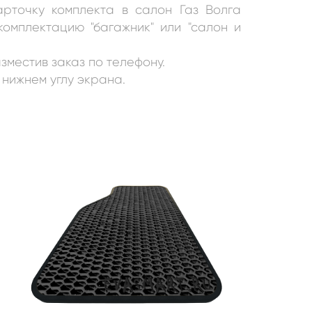
арточку комплекта в салон
Газ Волга
омплектацию "багажник" или "салон и
зместив заказ по телефону.
 нижнем углу экрана.