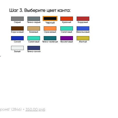
Шаг 3. Выберите цвет канта:
Серый
Темно-серый
Красный
Бордовый
Черный
Коричневый
Бежевый
Оранжевый
Салатовый
Васильковый
Синий
Салатовый
Тёмно-зелёный
Фиолетовый
Желтый
Белый
Тёмно-синий
>
ромб" (2846) +
350.00
руб