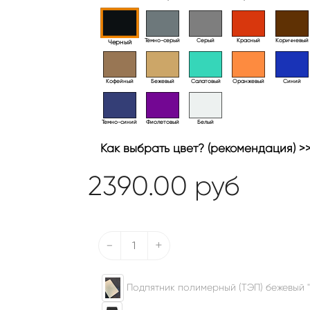
Тёмно-серый
Серый
Красный
Коричневый
Черный
Кофейный
Бежевый
Салатовый
Оранжевый
Синий
Темно-синий
Фиолетовый
Белый
Как выбрать цвет? (рекомендация) >
2390.00
руб
-
+
Подпятник полимерный (ТЭП) бежевый "