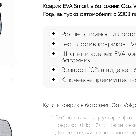
Коврик EVA Smart в багажник Gaz V
Годы выпуска автомобиля: с 2008 по
Расчёт стоимости доста
Тест-драйв ковриков EV
Штатный крепёж EVA ко
багажник
Возврат 10% в виде кэш
Ключевое преимущество
Купить коврик в багажник Gaz Vol
Выбрав в конструкторе факт
коврика (Шаг-2) и окантовк
Далее следуйсте за приглаше