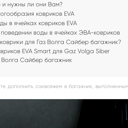
 и нужны ли они Вам?
огообразия ковриков EVA
ды в ячейках ковриков EVA
поведении воды в ячейках ЭВА-ковриков
коврики для Газ Волга Сайбер багажник?
риков EVA Smart для Gaz Volga Siber
 Волга Сайбер багажник
а
ете дополнить саквояжем в багажник, выполненны