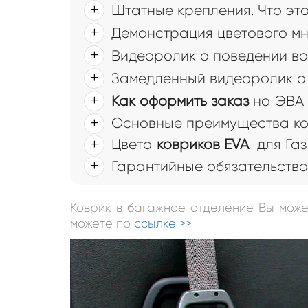
Штатные крепления. Что это
Демонстрация цветового мн
Видеоролик о поведении во
Замедленный видеоролик о 
Как оформить заказ
на ЭВА 
Основные преимущества ков
Цвета
ковриков EVA
для Газ
Гарантийные обязательств
Коврик в багажное отделение Вы мож
можете по
ссылке >>