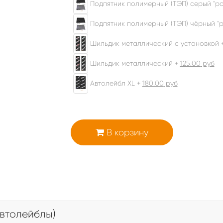
Подпятник полимерный (ТЭП) серый "ром
Подпятник полимерный (ТЭП) чёрный "р
Шильдик металлический с установкой 
Шильдик металлический +
125.00
руб
Автолейбл XL +
180.00
руб
В корзину
втолейблы)